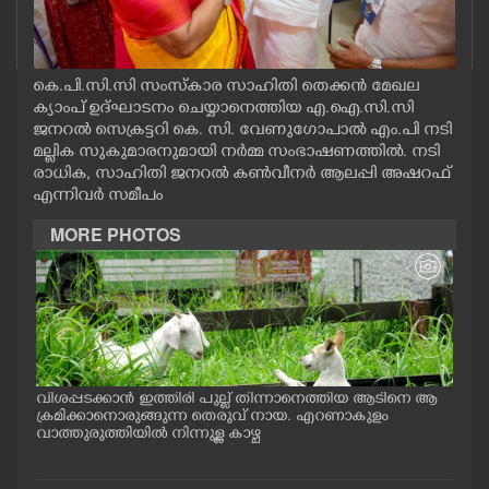
CASE DIARY
CINEMA
കെ.പി.സി.സി സംസ്കാര സാഹിതി തെക്കൻ മേഖല
ക്യാംപ് ഉദ്ഘാടനം ചെയ്യാനെത്തിയ എ.ഐ.സി.സി
ജനറൽ സെക്രട്ടറി കെ. സി. വേണുഗോപാൽ എം.പി നടി
OPINION
മല്ലിക സുകുമാരനുമായി നർമ്മ സംഭാഷണത്തിൽ. നടി
രാധിക, സാഹിതി ജനറൽ കൺവീനർ ആലപ്പി അഷറഫ്
എന്നിവർ സമീപം
PHOTOS
MORE PHOTOS
LIFESTYLE
SPIRITUAL
INFO+
വിശപ്പടക്കാൻ ഇത്തിരി പുല്ല് തിന്നാനെത്തിയ ആടിനെ ആ
മത്സ
പം
ക്രമിക്കാനൊരുങ്ങുന്ന തെരുവ് നായ. എറണാകുളം
റക്
ു.
വാത്തുരുത്തിയിൽ നിന്നുള്ള കാഴ്ച
റിൽ 
ART