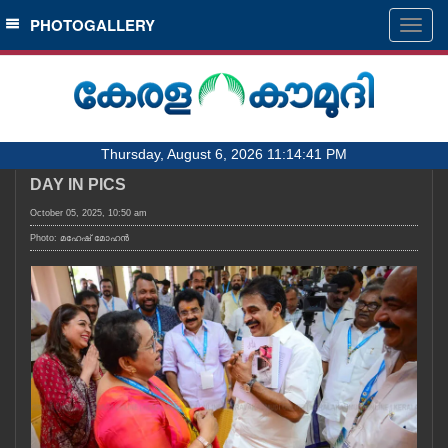
SECTIONS
PHOTOGALLERY
Togg
navig
HOME
LATEST
AUDIO
Thursday, August 6, 2026 11:14:41 PM
NOTIFIED NEWS
DAY IN PICS
POLL
October 05, 2025, 10:50 am
KERALA
Photo: മഹേഷ് മോഹൻ
LOCAL
OBITUARY
NEWS 360