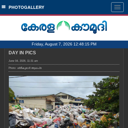
SECTIONS
PHOTOGALLERY
Togg
navig
HOME
LATEST
AUDIO
Friday, August 7, 2026 12:48:15 PM
NOTIFIED NEWS
DAY IN PICS
POLL
June 04, 2026, 11:31 am
KERALA
Photo: ശ്രീകുമാർ ആലപ്ര
LOCAL
OBITUARY
NEWS 360