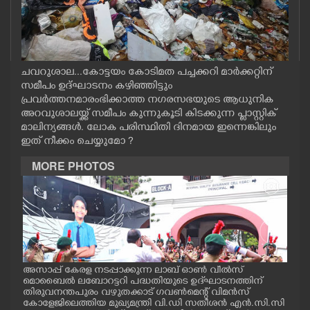
CASE DIARY
CINEMA
ചവറുശാല...കോട്ടയം കോടിമത പച്ചക്കറി മാർക്കറ്റിന്
സമീപം ഉദ്ഘാടനം കഴിഞ്ഞിട്ടും
OPINION
പ്രവർത്തനമാരംഭിക്കാത്ത നഗരസഭയുടെ ആധുനിക
അറവുശാലയ്ക്ക് സമീപം കുന്നുകൂടി കിടക്കുന്ന പ്ലാസ്റ്റിക്
മാലിന്യങ്ങൾ. ലോക പരിസ്ഥിതി ദിനമായ ഇന്നെങ്കിലും
PHOTOS
ഇത് നീക്കം ചെയ്യുമോ ?
MORE PHOTOS
LIFESTYLE
SPIRITUAL
INFO+
പ്ര
അസാപ്പ് കേരള നടപ്പാക്കുന്ന ലാബ് ഓൺ വീൽസ്
അസാ
മൊബൈൽ ലബോറട്ടറി പദ്ധതിയുടെ ഉദ്‌ഘാടനത്തിന്
മൊബ
ൃഹ
തിരുവനന്തപുരം വഴുതക്കാട് ഗവൺമെന്റ് വിമൻസ്
തിര
ART
ച ല
കോളേജിലെത്തിയ മുഖ്യമന്ത്രി വി.ഡി സതീശൻ എൻ.സി.സി
കോള