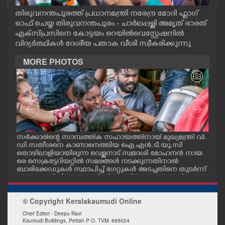
CASE DIARY
തിരുവനന്തപുരത്ത് പ്രധാനമന്ത്രി നരേന്ദ്ര മോദി ഫ്ലാഗ്
ഓഫ് ചെയ്ത തിരുവനന്തപുരം - ചാർലപ്പള്ളി അമൃത് ഭാരത്
എക്സ്പ്രസിനെ കോട്ടയം റെയിൽവെസ്റ്റേഷനിൽ
CINEMA
വിദ്യർത്ഥികൾ ദേശീയ പതാക വീശി സ്വീകരിക്കുന്നു
MORE PHOTOS
OPINION
PHOTOS
LIFESTYLE
സർക്കാരിന്റെ സാമ്പത്തിക സഹായത്തിനായ് മുഖ്യമന്ത്രി വി.
ഗോട്
ഡി.സതീശനെ കാണാനെത്തിയ ഐ.എൻ.ടി.യു.സി
തിന
തൊഴിലാളിയായിരുന്ന വെള്ളനാട് സ്വദേശി മോഹനൻ നായ
വന്
SPIRITUAL
.സി
രെ സെക്രട്ടേറിയറ്റിൽ സമരങ്ങൾ നടക്കുന്നതിനാൽ
ഓട്
നു
ബാരിക്കേഡുകൾ സ്ഥാപിച്ച് ഗേറ്റുകൾ അടച്ചതിനെ തുടർന്ന്
മറ്റൊരു വഴിയിലൂടെ ഓഫീസിലെത്തിക്കാൻ സഹായിക്കുന്ന
INFO+
പൊലീസ് ഉദ്യോഗസ്ഥർ. വാർദ്ധക്യ സഹജമായ അസുഖ
ത്തെ തുടർന്ന് കാഴ്ച്ചശക്തി കുറഞ്ഞതിനാലാണ് ഇദ്ദേഹ
© Copyright Keralakaumudi Online
ത്തിന് പൊലീസ് സഹായം വേണ്ടിവന്നത്
ART
Chief Editor - Deepu Ravi
Kaumudi Buildings, Pettah P O. TVM. 695024