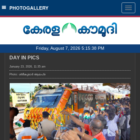
SECTIONS
PHOTOGALLERY
Togg
navig
HOME
LATEST
AUDIO
Friday, August 7, 2026 5:15:38 PM
NOTIFIED NEWS
DAY IN PICS
POLL
January 23, 2026, 11:35 am
KERALA
Photo: ശ്രീകുമാർ ആലപ്ര
LOCAL
OBITUARY
NEWS 360