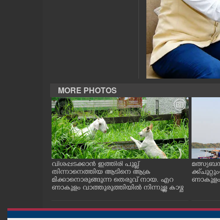
CASE DIARY
CINEMA
OPINION
MORE PHOTOS
PHOTOS
LIFESTYLE
SPIRITUAL
ത്തുടങ്ങിയ
വിശപ്പടക്കാൻ ഇത്തിരി പുല്ല്
മത്സ്യബ
 സമീപം ആറ
തിന്നാനെത്തിയ ആടിനെ ആക്ര
ക്ക് ചുറ്റ
INFO+
 സമീപം പ്രവർ
മിക്കാനൊരുങ്ങുന്ന തെരുവ് നായ. എറ
ണാകുളം ക
കഴുകി
ണാകുളം വാത്തുരുത്തിയിൽ നിന്നുള്ള കാഴ്ച
ART