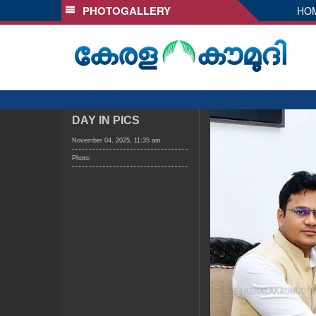
PHOTOGALLERY
HO
SECTIONS
HOME
LATEST
AUDIO
NOTIFIED NEWS
DAY IN PICS
POLL
November 04, 2025, 11:35 am
Photo:
KERALA
LOCAL
OBITUARY
NEWS 360