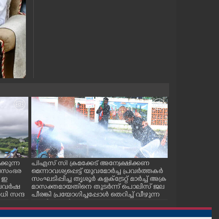
്കുന്ന
പിഎസ് സി ക്രമക്കേട് അന്വേക്ഷിക്കണ
പാലക്കാട് ടൗ
ജലസംഭര
മെന്നാവശ്യപ്പെട്ട് യുവമോർച്ച പ്രവർത്തകർ
സ് കമ്മിറ്റിയ
 ഇ
സംഘടിപ്പിച്ച തൃശൂർ കളക്ട്രേറ്റ് മാർച്ച് അക്ര
കുഴിമൂടൽ സമര
 കാലവർഷ
മാസക്തമായതിനെ തുടർന്ന് പൊലിസ് ജല
സെക്രട്ടറി സി.
ി സന്ദ
പീരങ്കി പ്രയോഗിച്ചപ്പോൾ തെറിച്ച് വീഴുന്ന
പ്രവർത്തകർ