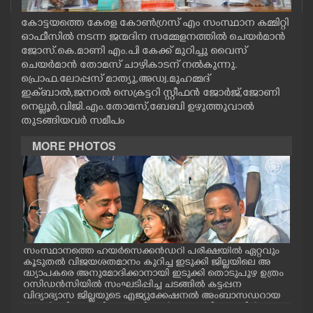
CASE DIARY
കോട്ടയത്തെ കേരള കോൺഗ്രസ് എം സംസ്ഥാന കമ്മിറ്റി
ഓഫീസിൽ നടന്ന ജന്മദിന സമ്മേളനത്തിൽ ചെയർമാൻ
ജോസ്‌.കെ.മാണി എം.പി കേക്ക് മുറിച്ചു വൈസ്
CINEMA
ചെയർമാൻ തോമസ് ചാഴികാടന് നൽകുന്നു.
പ്രൊഫ.ലോപ്പസ് മാത്യു,അഡ്വ.മുഹമ്മദ്
ഇക്‌ബാൽ,ജനറൽ സെക്രട്ടറി സ്റ്റീഫൻ ജോർജ്,ജോണി
OPINION
നെല്ലൂർ,വിജി.എം.തോമസ്,ബേബി ഉഴുത്തുവാൽ
തുടങ്ങിയവർ സമീപം
PHOTOS
MORE PHOTOS
LIFESTYLE
SPIRITUAL
സംസ്ഥാനത്തെ ഹയർസെക്കൻഡറി പരീക്ഷയിൽ ഏറ്റവും
എറണ
INFO+
കൂടുതൽ വിജയശതമാനം കുറിച്ച ഇടുക്കി ജില്ലയിലെ അ
പ്ള
ദ്ധ്യാപകരെ അനുമോദിക്കാനായി ഇടുക്കി തൊടുപുഴ ഉത്രം
ദ്ഘാ
റസിഡൻസിയിൽ സംഘടിപ്പിച്ച ചടങ്ങിൽ കട്ടപ്പന
ഡി.
വിദ്യാഭ്യാസ ജില്ലയുടെ എജ്യുക്കേഷനൽ അംബാസഡറായ
ART
എസ്തർ മരിയ ടോമിയെ മന്ത്രി എൻ.ഷംസുദ്ദീനും ഡീൻ