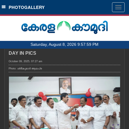
SECTIONS
PHOTOGALLERY
Togg
navig
HOME
LATEST
AUDIO
Saturday, August 8, 2026 9:57:59 PM
NOTIFIED NEWS
DAY IN PICS
POLL
October 09, 2025, 07:27 am
KERALA
Photo: ശ്രീകുമാർ ആലപ്ര
LOCAL
OBITUARY
NEWS 360