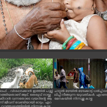
ൈഫ് ...വിശപ്പടക്കാൻ ഇത്തിരി പുല്ല്
ചാറ്റൽ മഴയിൽ മഴക്കോട്ട് ധരിച്ച്
െത്തിയതാണ് ആട്. തെരുവ് നായ്ക്ക
ലിച്ച് നീങ്ങുന്ന യുവതികൾ. എറ
ച് കീറാൻ വന്നതോടെ വയറിന്റെ ആ
മേനകയിൽ നിന്നുള്ള കാഴ്ച
്ന് ജീവന് വേണ്ടിയായി ഓട്ടം. എറ
ാത്തുരുത്തിയിൽ നിന്നുള്ള കാഴ്ച