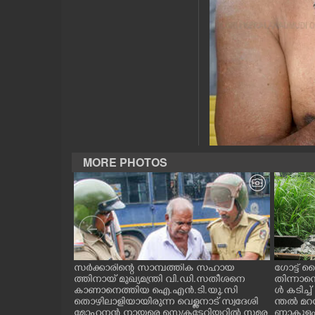
CASE DIARY
CINEMA
OPINION
PHOTOS
MORE PHOTOS
LIFESTYLE
SPIRITUAL
INFO+
ന്ന ലാബ് ഓൺ
സർക്കാരിന്റെ സാമ്പത്തിക സഹായ
ഗോട്ട് ല
റി പദ്ധ
ത്തിനായ് മുഖ്യമന്ത്രി വി.ഡി.സതീശനെ
തിന്നാന
തിരുവനന്തപുരം
കാണാനെത്തിയ ഐ.എൻ.ടി.യു.സി
ൾ കടിച്
ART
ിമൻസ്
തൊഴിലാളിയായിരുന്ന വെള്ളനാട് സ്വദേശി
ന്തൽ മറന
രി വി.ഡി സ
മോഹനൻ നായരെ സെക്രട്ടേറിയറ്റിൽ സമര
ണാകുളം വ