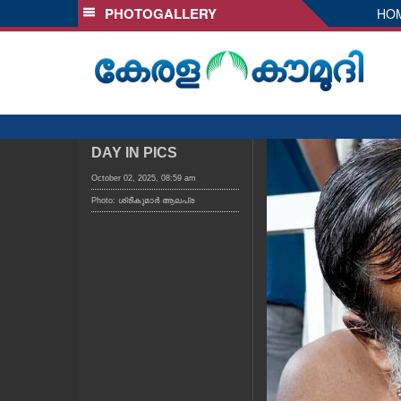
PHOTOGALLERY
HO
SECTIONS
HOME
LATEST
AUDIO
NOTIFIED NEWS
DAY IN PICS
POLL
October 02, 2025, 08:59 am
Photo: ശ്രീകുമാർ ആലപ്ര
KERALA
LOCAL
OBITUARY
NEWS 360