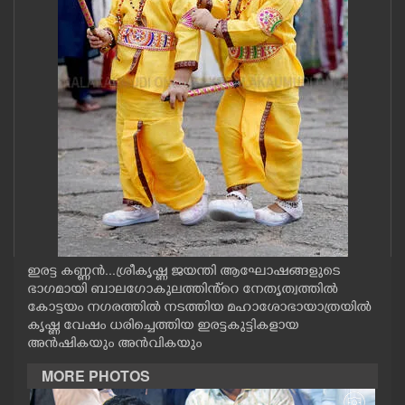
CASE DIARY
CINEMA
OPINION
PHOTOS
LIFESTYLE
ഇരട്ട കണ്ണൻ...ശ്രീകൃഷ്ണ ജയന്തി ആഘോഷങ്ങളുടെ
SPIRITUAL
ഭാഗമായി ബാലഗോകുലത്തിൻ്റെ നേതൃത്വത്തിൽ
കോട്ടയം നഗരത്തിൽ നടത്തിയ മഹാശോഭായാത്രയിൽ
കൃഷ്ണ വേഷം ധരിച്ചെത്തിയ ഇരട്ടകുട്ടികളായ
INFO+
അൻഷികയും അൻവികയും
MORE PHOTOS
ART