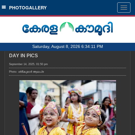
SECTIONS
PHOTOGALLERY
Togg
navig
HOME
LATEST
AUDIO
Saturday, August 8, 2026 6:34:11 PM
NOTIFIED NEWS
DAY IN PICS
POLL
September 14, 2025, 01:50 pm
KERALA
Photo: ശ്രീകുമാർ ആലപ്ര
LOCAL
OBITUARY
NEWS 360