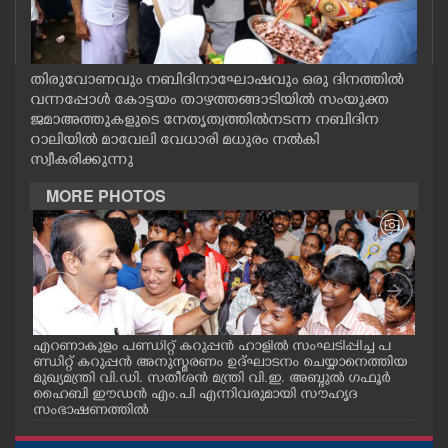
CASE DIARY
CINEMA
തിരുവോണവും നബിദിനാഘോഷവും ഒരു ദിനത്തിൽ
വന്നപ്പോൾ കോട്ടയം താഴത്തങ്ങാടിയിൽ സംയുക്ത
ജമാഅത്തുകളുടെ നേതൃത്വത്തിൽനടന്ന നബിദിന
OPINION
റാലിയിൽ മാവേലി വേധാരി മധുരം നൽകി
സ്വീകരിക്കുന്നു
PHOTOS
MORE PHOTOS
LIFESTYLE
SPIRITUAL
എറണാകുളം പണ്ഡിറ്റ് കറുപ്പൻ ഹാളിൽ സംഘടിപ്പിച്ച പ
പട്
ാസ
ണ്ഡിറ്റ് കറുപ്പൻ അനുസ്മരണം ഉദ്ഘാടനം ചെയ്യാനെത്തിയ
കോം
INFO+
മുഖ്യമന്ത്രി വി.ഡി. സതീശൻ മന്ത്രി വി.ഇ. അബ്ദുൽ ഗഫൂർ
ദേശ
 ഭാഗ
ഹൈബി ഈഡൻ എം.പി എന്നിവരുമായി സൗഹൃദ
ത്തി
സംഭാഷണത്തിൽ
ളോടൊ
ART
സി 