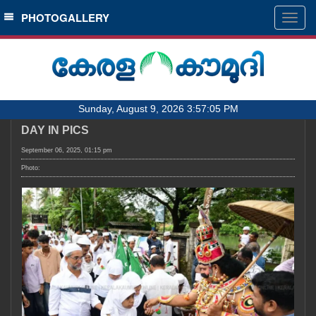
SECTIONS
PHOTOGALLERY
Togg
navig
HOME
LATEST
AUDIO
Sunday, August 9, 2026 3:57:05 PM
NOTIFIED NEWS
DAY IN PICS
POLL
September 06, 2025, 01:15 pm
KERALA
Photo:
LOCAL
OBITUARY
NEWS 360