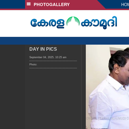
PHOTOGALLERY
HO
SECTIONS
HOME
LATEST
AUDIO
NOTIFIED NEWS
DAY IN PICS
POLL
September 04, 2025, 10:25 am
Photo:
KERALA
LOCAL
OBITUARY
NEWS 360