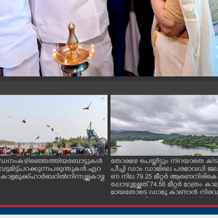
ന്ധനം കഴിഞ്ഞെത്തിയ ബോട്ടുകൾ
തോരമഴ പെയ്തീട്ടും നിറയാതെ കിടക
ും വട്ടമിട്ട് പറക്കുന്ന പരുന്തുകൾ. എറ
പീച്ചി ഡാം ഡാമിലെ പരമാവധി 
ാളമുക്ക് ഹാർബറിൽ നിന്നുള്ള കാഴ്ച
ണ നില 79.25 മീറ്റർ ആണെനിരികെ
പ്പോഴുഉള്ളത് 74.56 മീറ്റർ മാത്രം
മായതോടെ ഡാമു കാണാൻ നിരവധ
ർശകർ ഇവിടെ എത്തുന്നുണ്ട്