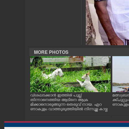
CASE DIARY
CINEMA
OPINION
MORE PHOTOS
PHOTOS
LIFESTYLE
SPIRITUAL
ത്തുടങ്ങിയ
വിശപ്പടക്കാൻ ഇത്തിരി പുല്ല്
മത്സ്യബ
 സമീപം ആറ
തിന്നാനെത്തിയ ആടിനെ ആക്ര
ക്ക് ചുറ്റ
 സമീപം പ്രവർ
മിക്കാനൊരുങ്ങുന്ന തെരുവ് നായ. എറ
ണാകുളം ക
INFO+
കഴുകി
ണാകുളം വാത്തുരുത്തിയിൽ നിന്നുള്ള കാഴ്ച
ART