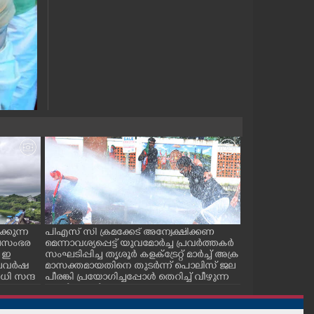
്കുന്ന
പിഎസ് സി ക്രമക്കേട് അന്വേക്ഷിക്കണ
പാലക്കാട് ടൗ
ജലസംഭര
മെന്നാവശ്യപ്പെട്ട് യുവമോർച്ച പ്രവർത്തകർ
സ് കമ്മിറ്റിയ
 ഇ
സംഘടിപ്പിച്ച തൃശൂർ കളക്ട്രേറ്റ് മാർച്ച് അക്ര
കുഴിമൂടൽ സമര
 കാലവർഷ
മാസക്തമായതിനെ തുടർന്ന് പൊലിസ് ജല
സെക്രട്ടറി സി.
ി സന്ദ
പീരങ്കി പ്രയോഗിച്ചപ്പോൾ തെറിച്ച് വീഴുന്ന
പ്രവർത്തകർ