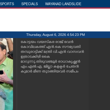
SPORTS
SPECIALS
WAYANAD LANDSLIDE
Thursday, August 6, 2026 4:54:23 PM
കോട്ടയം വയസ്കര രാജ് ഭവൻ
കോവിലകത്ത് എൻ.കെ സൗമ്യവതി
തമ്പുരാട്ടിക്ക് മന്ത്രി വി.എൻ വാസവൻ
ഉത്രാടക്കിഴി കൈ
മാറുന്നു.തിരുവഞ്ചൂർ രാധാകൃഷ്ണൻ
എം.എൽ.എ, ജില്ലാ കളക്ടർ ചേതൻ
കുമാർ മീണ തുടങ്ങിയവർ സമീപം