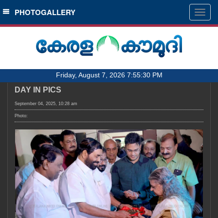
SECTIONS
PHOTOGALLERY
Togg
navig
HOME
LATEST
AUDIO
Friday, August 7, 2026 7:55:30 PM
NOTIFIED NEWS
DAY IN PICS
POLL
September 04, 2025, 10:28 am
KERALA
Photo:
LOCAL
OBITUARY
NEWS 360