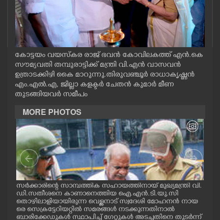
CASE DIARY
CINEMA
കോട്ടയം വയസ്കര രാജ് ഭവൻ കോവിലകത്ത് എൻ.കെ
സൗമ്യവതി തമ്പുരാട്ടിക്ക് മന്ത്രി വി.എൻ വാസവൻ
OPINION
ഉത്രാടക്കിഴി കൈ മാറുന്നു.തിരുവഞ്ചൂർ രാധാകൃഷ്ണൻ
എം.എൽ.എ, ജില്ലാ കളക്ടർ ചേതൻ കുമാർ മീണ
തുടങ്ങിയവർ സമീപം
PHOTOS
MORE PHOTOS
LIFESTYLE
SPIRITUAL
INFO+
സർക്കാരിന്റെ സാമ്പത്തിക സഹായത്തിനായ് മുഖ്യമന്ത്രി വി.
ഗോട്
ഡി.സതീശനെ കാണാനെത്തിയ ഐ.എൻ.ടി.യു.സി
തിന
തൊഴിലാളിയായിരുന്ന വെള്ളനാട് സ്വദേശി മോഹനൻ നായ
വന്
ART
.സി
രെ സെക്രട്ടേറിയറ്റിൽ സമരങ്ങൾ നടക്കുന്നതിനാൽ
ഓട്
നു
ബാരിക്കേഡുകൾ സ്ഥാപിച്ച് ഗേറ്റുകൾ അടച്ചതിനെ തുടർന്ന്