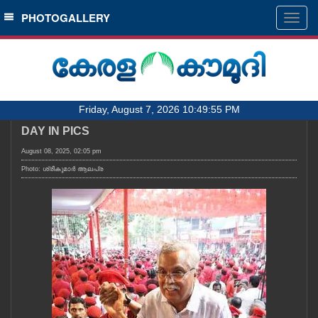
SECTIONS
PHOTOGALLERY
Togg
navig
HOME
LATEST
AUDIO
Friday, August 7, 2026 10:49:55 PM
NOTIFIED NEWS
DAY IN PICS
POLL
August 08, 2025, 02:05 pm
KERALA
Photo: ശ്രീകുമാർ ആലപ്ര
LOCAL
OBITUARY
NEWS 360