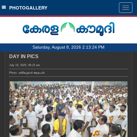
SECTIONS
PHOTOGALLERY
Togg
navig
HOME
LATEST
AUDIO
Saturday, August 8, 2026 2:13:24 PM
NOTIFIED NEWS
DAY IN PICS
POLL
July 19, 2025, 09:15 am
KERALA
Photo: ശ്രീകുമാർ ആലപ്ര
LOCAL
OBITUARY
NEWS 360