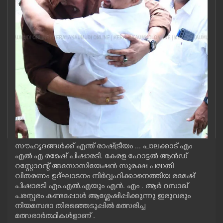
CASE DIARY
CINEMA
OPINION
PHOTOS
LIFESTYLE
സൗഹൃദങ്ങൾക്ക് എന്ത് രാഷ്ട്രീയം ... പാലക്കാട്‌ എം
SPIRITUAL
എൽ എ രമേഷ് പിഷാരടി. കേരള ഹോട്ടൽ ആൻഡ്
റസ്റ്റോറന്റ് അസോസിയേഷൻ സുരക്ഷ പദ്ധതി
വിതരണം ഉദ്ഘാടനം നിർവ്വഹിക്കാനെത്തിയ രമേഷ്
INFO+
പിഷാരടി എം.എൽ.എയും എൻ. എം . ആർ റസാഖ്
പരസ്പരം കണ്ടപ്പോൾ ആശ്ലേഷിപ്പിക്കുന്നു ഇരുവരും
നിയമസഭാ തിരഞ്ഞെടുപ്പിൽ മത്സരിച്ച
ART
മത്സരാർത്ഥികൾളാണ് .