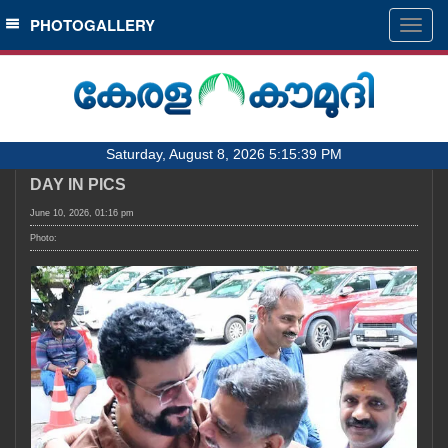
SECTIONS
PHOTOGALLERY
Togg
navig
HOME
LATEST
AUDIO
Saturday, August 8, 2026 5:15:39 PM
NOTIFIED NEWS
DAY IN PICS
POLL
June 10, 2026, 01:16 pm
KERALA
Photo:
LOCAL
OBITUARY
NEWS 360