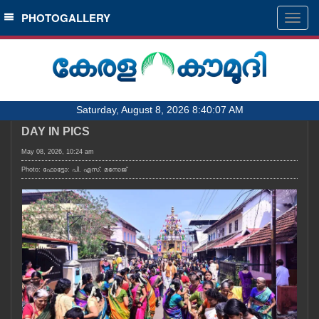
SECTIONS
PHOTOGALLERY
Togg
navig
HOME
LATEST
AUDIO
Saturday, August 8, 2026 8:40:07 AM
NOTIFIED NEWS
DAY IN PICS
POLL
May 08, 2026, 10:24 am
KERALA
Photo: ഫോട്ടോ: പി. എസ്. മനോജ്
LOCAL
OBITUARY
NEWS 360