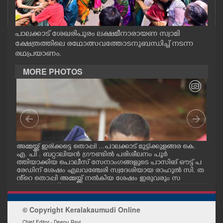
CASE DIARY
പാലക്കാട് ശേഖരിപുരം ലക്ഷമീനാരായണ സ്വാമി
CINEMA
ക്ഷേത്രത്തിലെ രഥോത്സവത്തോടനുബന്ധിച്ച് നടന്ന
രഥപ്രയാണം.
OPINION
MORE PHOTOS
PHOTOS
LIFESTYLE
ഗ
അമ്മയ്ക്ക് ഇരിക്കട്ടെ തൊപ്പി ...പാലക്കാട് മുട്ടിക്കുളങ്ങര കെ.
പാലക
SPIRITUAL
എ. പി . ബറ്റാലിയൻ ഗ്രൗണ്ടിൽ പരിശീലനം പൂർ
ഗ്ര
ക്
ത്തിയാക്കിയ പൊലീസ് സേനാംഗങ്ങളുടെ പാസിങ് ഔട്ട് പ
സേന
രേഡിന് ശേഷം എലവഞ്ചേരി സ്വദേശിയായ രാഹുൽ സി. ത
രിശ
ളം
ൻ്റെ തൊപ്പി അമ്മയ്ക്ക് നൽകിയ ശേഷം ഇരുവരും സ
അമ്
INFO+
ക
ന്തോഷം പങ്ക്ഇടുന്നു.
© Copyright Keralakaumudi Online
ART
Chief Editor - Deepu Ravi