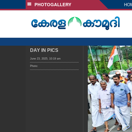
PHOTOGALLERY
HO
SECTIONS
HOME
LATEST
AUDIO
NOTIFIED NEWS
DAY IN PICS
POLL
June 23, 2025, 10:19 am
Photo:
KERALA
LOCAL
OBITUARY
NEWS 360