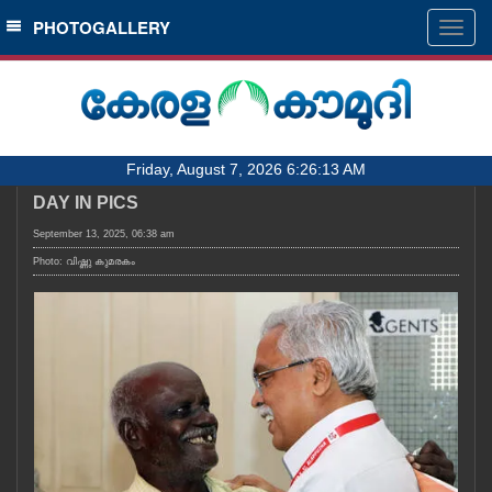
SECTIONS
PHOTOGALLERY
Togg
navig
HOME
LATEST
AUDIO
Friday, August 7, 2026 6:26:13 AM
NOTIFIED NEWS
DAY IN PICS
POLL
September 13, 2025, 06:38 am
KERALA
Photo: വിഷ്ണു കുമരകം
LOCAL
OBITUARY
NEWS 360