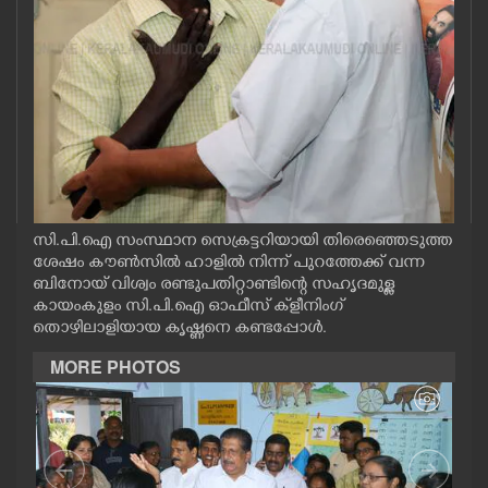
CASE DIARY
CINEMA
OPINION
PHOTOS
സി.പി.ഐ സംസ്ഥാന സെക്രട്ടറിയായി തിരെഞ്ഞെടുത്ത
ശേഷം കൗൺസിൽ ഹാളിൽ നിന്ന് പുറത്തേക്ക് വന്ന
LIFESTYLE
ബിനോയ് വിശ്വം രണ്ടുപതിറ്റാണ്ടിന്റെ സഹൃദമുള്ള
കായംകുളം സി.പി.ഐ ഓഫീസ് ക്‌ളീനിംഗ്
തൊഴിലാളിയായ കൃഷ്ണനെ കണ്ടപ്പോൾ.
SPIRITUAL
MORE PHOTOS
INFO+
ART