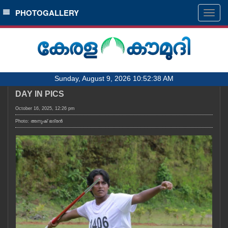
SECTIONS
PHOTOGALLERY
Togg
navig
HOME
LATEST
AUDIO
Sunday, August 9, 2026 10:52:38 AM
NOTIFIED NEWS
DAY IN PICS
POLL
October 16, 2025, 12:26 pm
KERALA
Photo: അനുഷ്‍ ഭദ്രൻ
LOCAL
OBITUARY
NEWS 360