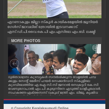
CASE DIARY
CINEMA
എറണാകുളം ജില്ലാ സ്കൂൾ കായികമേളയിൽ ജൂനിയർ
ഗേൾസ് ജാവലിങ് ത്രോയിൽ ഇടവനക്കാട്
എസ്.ഡി.പി.വൈ.കെ.പി എം.എസിലെ എം.ബി. ലക്ഷ്മി
OPINION
MORE PHOTOS
PHOTOS
LIFESTYLE
SPIRITUAL
മ്പ്
ദുരിതാശ്വാസ ക്യാമ്പുകൾ സന്ദർശിക്കുന്ന വേളയിൽ ചമ്പ
ദുര
്ട
ക്കുളം സെന്റ് മേരീസ് ഹയർ സെക്കൻഡറി സ്കൂളിലെ
ക്ക
ക്യാമ്പിലെത്തിയ എ.ഐ.സി.സി ജനറൽ സെക്രട്ടറി കെ.സി
ക്യ
INFO+
വേണുഗോപാൽ എം.പി കുരുന്നിനെ എടുത്ത് ലാളിച്ചപ്പോൾ.
മാധ
സഹകരണ-എക്സൈസ് വകുപ്പ് മന്ത്രി എം. ലിജു, കൃഷിവ
വേ
കുപ്പ് മന്ത്രി ടി. സിദ്ദിഖ്, റെജി ചെറിയാൻ എം. എൽ. എ എ
മന്ത
ന്നിവർ സമീപം
ചെറ
ART
© Copyright Keralakaumudi Online