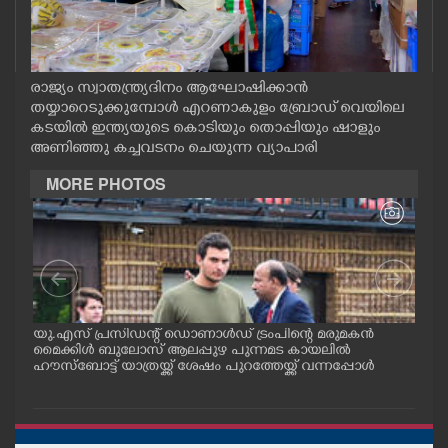
CASE DIARY
CINEMA
രാജ്യം സ്വാതന്ത്ര്യദിനം ആഘോഷിക്കാൻ
തയ്യാറെടുക്കുമ്പോൾ എറണാകുളം ബ്രോഡ് വെയിലെ
കടയിൽ ഇന്ത്യയുടെ കൊടിയും തൊപ്പിയും ഷാളും
OPINION
അണിഞ്ഞു കച്ചവടനം ചെയുന്ന വ്യാപാരി
MORE PHOTOS
PHOTOS
LIFESTYLE
SPIRITUAL
ുഴ -
യു.എസ് പ്രസിഡന്റ് ഡൊണാൾഡ് ട്രംപിന്റെ മരുമകൻ
യു.
മൈക്കിൾ ബുലോസ് ആലപ്പുഴ പുന്നമട കായലിൽ
മൈക
INFO+
സ
ഹൗസ്ബോട്ട് യാത്രയ്ക്ക് ശേഷം പുറത്തേയ്ക്ക് വന്നപ്പോൾ
ഡർ 
ഹൗസ
മായ
വീക്
ART