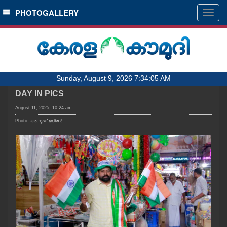
SECTIONS
PHOTOGALLERY
Togg
navig
HOME
LATEST
AUDIO
Sunday, August 9, 2026 7:34:05 AM
NOTIFIED NEWS
DAY IN PICS
POLL
August 11, 2025, 10:24 am
KERALA
Photo: അനുഷ്‍ ഭദ്രൻ
LOCAL
OBITUARY
NEWS 360