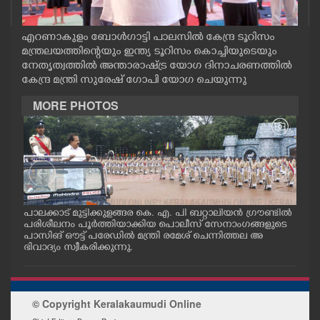
CASE DIARY
എറണാകുളം ബോൾഗാട്ടി പാലസിൽ കേന്ദ്ര ടൂറിസം
മന്ത്രലയത്തിന്റെയും ഇന്ത്യ ടൂറിസം കൊച്ചിയുടെയും
CINEMA
നേതൃത്വത്തിൽ അന്താരാഷ്ട്ര യോഗ ദിനാചരണത്തിൽ
കേന്ദ്ര മന്ത്രി സുരേഷ് ഗോപി യോഗ ചെയുന്നു
OPINION
MORE PHOTOS
PHOTOS
LIFESTYLE
പാലക്കാട് മുട്ടിക്കുളങ്ങര കെ. എ. പി ബറ്റാലിയൻ ഗ്രൗണ്ടിൽ
സർക
SPIRITUAL
പരിശീലനം പൂർത്തിയാക്കിയ പൊലീസ് സേനാംഗങ്ങളുടെ
ഡി
പാസിങ് ഔട്ട് പരേഡിൽ മന്ത്രി രമേശ് ചെന്നിത്തല അ
തൊഴ
 അ
ഭിവാദ്യം സ്വീകരിക്കുന്നു.
രെ 
ബാര
INFO+
മറ്
പൊല
ത്ത
© Copyright Keralakaumudi Online
ART
ത്ത