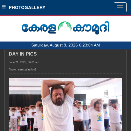
SECTIONS
PHOTOGALLERY
Togg
navig
HOME
LATEST
AUDIO
Saturday, August 8, 2026 6:23:04 AM
NOTIFIED NEWS
DAY IN PICS
POLL
June 21, 2025, 06:01 am
KERALA
Photo: അനുഷ്‍ ഭദ്രൻ
LOCAL
OBITUARY
NEWS 360