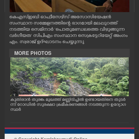
CASE DIARY
കെഎസ്ഇബി ഓഫീസേഴ്സ് അസോസിയേഷൻ
സംസ്ഥാന സമ്മേളനത്തിന്റെ ഭാഗമായി മലപ്പുറത്ത്
CINEMA
നടത്തിയ സെമിനാർ ‘പൊതുമണ്ഡലത്തെ വിഴുങ്ങുന്ന
വർഗീയത’ സിപിഎം സംസ്ഥാന സെക്രട്ടേറിയേറ്റ് അംഗം
OPINION
എം. സ്വരാജ് ഉദ്ഘാടനം ചെയ്യുന്നു
MORE PHOTOS
PHOTOS
LIFESTYLE
SPIRITUAL
ങൾ
കുതിരാൻ തുരങ്ക മുഖത്ത് മണ്ണിടിച്ചിൽ ഉണ്ടായതിനെ തുടർ
യാത
ള്ള
ന്ന് റോഡിൽ സുരക്ഷാ ക്രമീകരണങ്ങൾ നടത്തുന്ന ഉദ്യോഗ
യനാ
സ്ഥർ
കടു
INFO+
ART