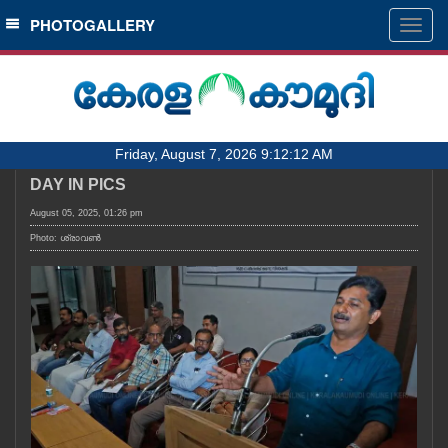
SECTIONS
PHOTOGALLERY
Togg
navig
HOME
LATEST
AUDIO
Friday, August 7, 2026 9:12:12 AM
NOTIFIED NEWS
DAY IN PICS
POLL
August 05, 2025, 01:26 pm
KERALA
Photo: ശ്രാവൺ
LOCAL
OBITUARY
NEWS 360