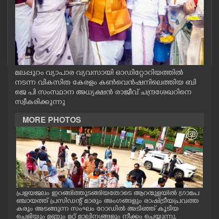
CASE DIARY
CINEMA
OPINION
മലപ്പുറം വ്യാപാര വ്യവസായി ഓഡിറ്റോറിയത്തിൽ
നടന്ന വികസിത കേരളം കൺവെൻഷനിലെത്തിയ ബി
ജെ പി സംസ്ഥാന അധ്യക്ഷൻ രാജീവ്‌ ചന്ദ്രശേഖറിനെ
PHOTOS
സ്വീകരിക്കുന്നു
MORE PHOTOS
LIFESTYLE
SPIRITUAL
INFO+
പ്രളയജലം ഇറങ്ങിത്തുടങ്ങിയതോടെ ആറന്മുളയിൽ ഗ്രാമപ
ആറന
ാന
ഞ്ചായത്ത് പ്രസിഡന്റ് മാരും അംഗങ്ങളും രാഷ്ട്രീയപ്രവത്ത
ജംഗ
ART
്ള
കരും അടങ്ങുന്ന സംഘം റോഡിൽ അടിഞ്ഞ് കൂടിയ
ത്ത
ചെളിയും മണ്ണും മറ്റ് മാലിന്യങ്ങളും നീക്കം ചെയ്യുന്നു.
തിര