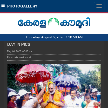
SECTIONS
PHOTOGALLERY
Togg
navig
HOME
LATEST
AUDIO
Thursday, August 6, 2026 7:18:50 AM
NOTIFIED NEWS
DAY IN PICS
POLL
May 08, 2025, 02:05 pm
KERALA
Photo: ശ്രാവൺ ദാസ്
LOCAL
OBITUARY
NEWS 360