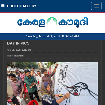
SECTIONS
PHOTOGALLERY
Togg
navig
HOME
LATEST
AUDIO
Sunday, August 9, 2026 8:02:24 AM
NOTIFIED NEWS
DAY IN PICS
POLL
April 26, 2025, 12:10 pm
KERALA
Photo: ശ്രാവൺ
LOCAL
OBITUARY
NEWS 360