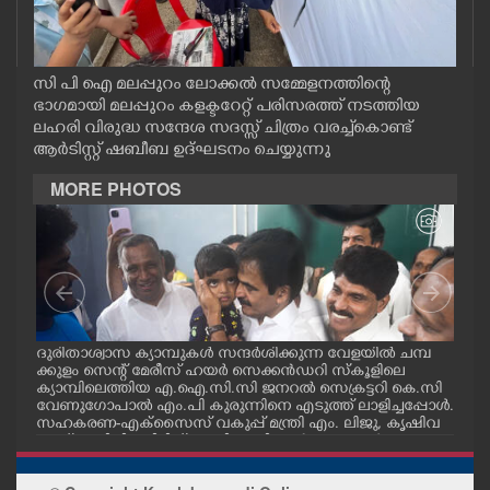
CASE DIARY
CINEMA
സി പി ഐ മലപ്പുറം ലോക്കൽ സമ്മേളനത്തിന്റെ
ഭാഗമായി മലപ്പുറം കളക്ടറേറ്റ് പരിസരത്ത് നടത്തിയ
ലഹരി വിരുദ്ധ സന്ദേശ സദസ്സ് ചിത്രം വരച്ച്കൊണ്ട്
OPINION
ആർടിസ്റ്റ് ഷബീബ ഉദ്ഘടനം ചെയ്യുന്നു
MORE PHOTOS
PHOTOS
LIFESTYLE
SPIRITUAL
മ്പ്
ദുരിതാശ്വാസ ക്യാമ്പുകൾ സന്ദർശിക്കുന്ന വേളയിൽ ചമ്പ
ദുര
്ട
ക്കുളം സെന്റ് മേരീസ് ഹയർ സെക്കൻഡറി സ്കൂളിലെ
ക്ക
ക്യാമ്പിലെത്തിയ എ.ഐ.സി.സി ജനറൽ സെക്രട്ടറി കെ.സി
ക്യ
INFO+
വേണുഗോപാൽ എം.പി കുരുന്നിനെ എടുത്ത് ലാളിച്ചപ്പോൾ.
മാധ
സഹകരണ-എക്സൈസ് വകുപ്പ് മന്ത്രി എം. ലിജു, കൃഷിവ
വേ
കുപ്പ് മന്ത്രി ടി. സിദ്ദിഖ്, റെജി ചെറിയാൻ എം. എൽ. എ എ
മന്ത
ന്നിവർ സമീപം
ചെറ
ART