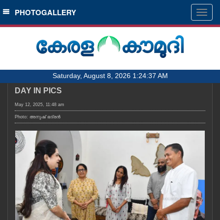
SECTIONS
PHOTOGALLERY
Togg
navig
HOME
LATEST
AUDIO
Saturday, August 8, 2026 1:24:37 AM
NOTIFIED NEWS
DAY IN PICS
POLL
May 12, 2025, 11:48 am
KERALA
Photo: അനുഷ്‍ ഭദ്രൻ
LOCAL
OBITUARY
NEWS 360