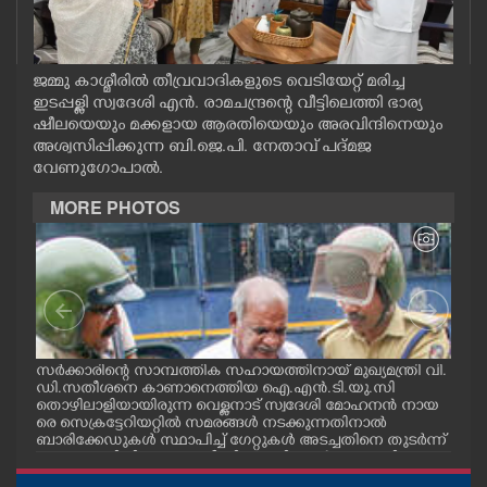
CASE DIARY
ജമ്മു കാശ്മീരിൽ തീവ്രവാദികളുടെ വെടിയേറ്റ് മരിച്ച
CINEMA
ഇടപ്പള്ളി സ്വദേശി എൻ. രാമചന്ദ്രന്റെ വീട്ടിലെത്തി ഭാര്യ
ഷീലയെയും മക്കളായ ആരതിയെയും അരവിന്ദിനെയും
OPINION
അശ്വസിപ്പിക്കുന്ന ബി.ജെ.പി. നേതാവ് പദ്മജ
വേണുഗോപാൽ.
MORE PHOTOS
PHOTOS
LIFESTYLE
SPIRITUAL
സർക്കാരിന്റെ സാമ്പത്തിക സഹായത്തിനായ് മുഖ്യമന്ത്രി വി.
ഗോട്
ഡി.സതീശനെ കാണാനെത്തിയ ഐ.എൻ.ടി.യു.സി
തിന
INFO+
തൊഴിലാളിയായിരുന്ന വെള്ളനാട് സ്വദേശി മോഹനൻ നായ
വന്
.സി
രെ സെക്രട്ടേറിയറ്റിൽ സമരങ്ങൾ നടക്കുന്നതിനാൽ
ഓട്
നു
ബാരിക്കേഡുകൾ സ്ഥാപിച്ച് ഗേറ്റുകൾ അടച്ചതിനെ തുടർന്ന്
മറ്റൊരു വഴിയിലൂടെ ഓഫീസിലെത്തിക്കാൻ സഹായിക്കുന്ന
ART
പൊലീസ് ഉദ്യോഗസ്ഥർ. വാർദ്ധക്യ സഹജമായ അസുഖ