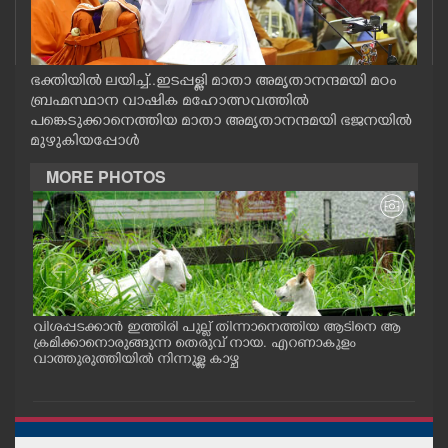
CASE DIARY
CINEMA
ഭക്തിയിൽ ലയിച്ച്..ഇടപ്പള്ളി മാതാ അമൃതാനന്ദമയി മഠം
ബ്രഹ്മസ്ഥാന വാഷിക മഹോത്സവത്തിൽ
പങ്കെടുക്കാനെത്തിയ മാതാ അമൃതാനന്ദമയി ഭജനയിൽ
OPINION
മുഴുകിയപ്പോൾ
MORE PHOTOS
PHOTOS
LIFESTYLE
SPIRITUAL
വിശപ്പടക്കാൻ ഇത്തിരി പുല്ല് തിന്നാനെത്തിയ ആടിനെ ആ
മത്സ
പം
ക്രമിക്കാനൊരുങ്ങുന്ന തെരുവ് നായ. എറണാകുളം
റക്
ു.
വാത്തുരുത്തിയിൽ നിന്നുള്ള കാഴ്ച
റിൽ 
INFO+
ART