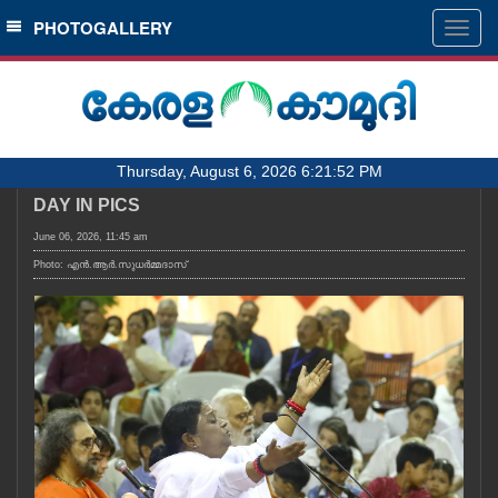
SECTIONS
PHOTOGALLERY
Togg
navig
HOME
LATEST
AUDIO
Thursday, August 6, 2026 6:21:52 PM
NOTIFIED NEWS
DAY IN PICS
POLL
June 06, 2026, 11:45 am
KERALA
Photo: എൻ.ആർ.സുധർമ്മദാസ്
LOCAL
OBITUARY
NEWS 360