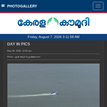
SECTIONS
PHOTOGALLERY
Togg
navig
HOME
LATEST
AUDIO
Friday, August 7, 2026 3:11:58 AM
NOTIFIED NEWS
DAY IN PICS
POLL
May 08, 2026, 10:50 am
KERALA
Photo: എൻ.ആർ.സുധർമ്മദാസ്
LOCAL
OBITUARY
NEWS 360