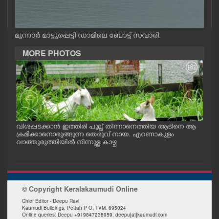
CASE DIARY
മൂന്നാർ മാട്ടുപ്പെട്ടി ഡാമിലെ ബോട്ട് സവാരി.
CINEMA
MORE PHOTOS
OPINION
PHOTOS
LIFESTYLE
വിശപ്പടക്കാൻ ഇത്തിരി പുല്ല് തിന്നാനെത്തിയ ആടിനെ ആ
മത്സ
പം
ക്രമിക്കാനൊരുങ്ങുന്ന തെരുവ് നായ. എറണാകുളം
റക്
ു.
വാത്തുരുത്തിയിൽ നിന്നുള്ള കാഴ്ച
റിൽ 
SPIRITUAL
INFO+
© Copyright Keralakaumudi Online
Chief Editor - Deepu Ravi
ART
Kaumudi Buildings, Pettah P O. TVM. 695024
Online queries: Deepu +919847238959, deepu[at]kaumudi.com