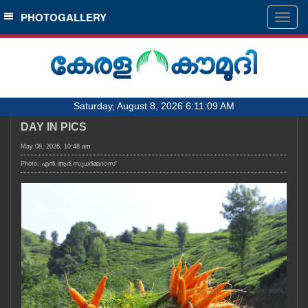
SECTIONS
PHOTOGALLERY
Togg
navig
HOME
LATEST
AUDIO
Saturday, August 8, 2026 6:11:09 AM
NOTIFIED NEWS
DAY IN PICS
POLL
May 08, 2026, 10:48 am
KERALA
Photo: എൻ.ആർ.സുധർമ്മദാസ്
LOCAL
OBITUARY
NEWS 360