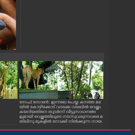
സേഫ് സോൺ: ഇന്നലെ പെയ്ത കനത്ത മഴ
മഴവെള്ള കെടു
യിൽ കോഴിക്കോട് വടക്കേ വയലിൽ വെള്ളം
വ. പൊളിടെക്നി
കയറിയതിനെ തുടർന്ന് വീട്ടുസാധനങ്ങ
ക്യാമ്പിൽ കഴിയ
ളുമായി വെള്ളത്തിലൂടെ നടന്നുവരുന്നവരെ മ
സ്‌കൂളിലെ ഏഴാം
തിലിനു മുകളിൽ നോക്കി നിൽക്കുന്ന നായ.
സ്സും അനുജത്
നത്തോടൊപ്പം ക്
കുട്ടുകാരെയും പ