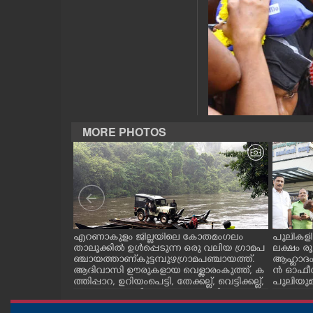
CASE DIARY
CINEMA
OPINION
MORE PHOTOS
PHOTOS
LIFESTYLE
SPIRITUAL
ലൂർദ് സ്കൂളിൽ
എറണാകുളം ജില്ലയിലെ കോതമംഗലം
പുലികളി
ൂർദിയൻ
താലൂക്കിൽ ഉൾപ്പെടുന്ന ഒരു വലിയ ഗ്രാമപ
ലക്ഷം 
INFO+
ഷിപ്പിൽ പെൺ
ഞ്ചായത്താണ് കുട്ടമ്പുഴ ഗ്രാമ പഞ്ചായത്ത്.
ആഹ്ലാദം
ത്തിൽ കോട്ട
ആദിവാസി ഊരുകളായ വെള്ളാരംകുത്ത്, ക
ൻ ഓഫീസി
ടീമിനെതിരെ
ത്തിപ്പാറ, ഉറിയംപെട്ടി, തേക്കല്ല്, വെട്ടിക്കല്ല്,
പുലിയുമ
കോട് പ്രൊവിഡ
മഞ്ചപ്പാറ എന്നീ ആറു സ്ഥലങ്ങളിലേക്കുള്ള
നം
ART
സരത്തിൽ
പ്രധാന സഞ്ചാര മാർഗമാണ് ഈ കാണുന്ന