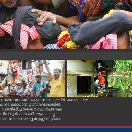
 സംഘങ്ങൾക്ക് കേന്ദ്ര സഹായം 24
കനത്ത മഴ
രൂപ കൈമാറാൻ ഉത്തരവായതിൽ
 പ്രകടിപ്പിച്ച് തൃശൂർ കോർപറേഷ
ന് മുൻപിൽ ബി. ജെ.പി ഒറ്റ
ായി സംഘടിപ്പിച്ച ആഹ്ലാദ പ്രകട