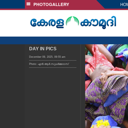
PHOTOGALLERY
HO
SECTIONS
HOME
LATEST
AUDIO
NOTIFIED NEWS
DAY IN PICS
POLL
December 09, 2025, 09:55 am
Photo: എൻ.ആർ.സുധർമ്മദാസ്
KERALA
LOCAL
OBITUARY
NEWS 360