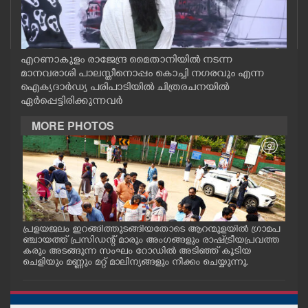
CASE DIARY
CINEMA
എറണാകുളം രാജേന്ദ്ര മൈതാനിയിൽ നടന്ന
മാനവരാശി പാലസ്തീനൊപ്പം കൊച്ചി നഗരവും എന്ന
ഐക്യദാർഡ്യ പരിപാടിയിൽ ചിത്രരചനയിൽ
OPINION
ഏർപ്പെട്ടിരിക്കുന്നവർ
MORE PHOTOS
PHOTOS
LIFESTYLE
SPIRITUAL
പ്രളയജലം ഇറങ്ങിത്തുടങ്ങിയതോടെ ആറന്മുളയിൽ ഗ്രാമപ
ആറന
ാന
ഞ്ചായത്ത് പ്രസിഡന്റ് മാരും അംഗങ്ങളും രാഷ്ട്രീയപ്രവത്ത
ജംഗ
INFO+
്ള
കരും അടങ്ങുന്ന സംഘം റോഡിൽ അടിഞ്ഞ് കൂടിയ
ത്ത
ചെളിയും മണ്ണും മറ്റ് മാലിന്യങ്ങളും നീക്കം ചെയ്യുന്നു.
തിര
ART