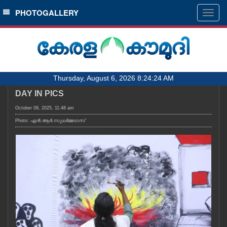
SECTIONS
PHOTOGALLERY
Togg
navig
HOME
LATEST
AUDIO
Thursday, August 6, 2026 8:24:24 AM
NOTIFIED NEWS
DAY IN PICS
POLL
October 09, 2025, 11:48 am
KERALA
Photo: എൻ.ആർ.സുധർമ്മദാസ്
LOCAL
OBITUARY
NEWS 360