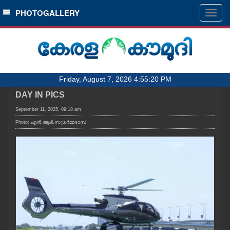
SECTIONS
PHOTOGALLERY
Togg
navig
HOME
LATEST
AUDIO
Friday, August 7, 2026 4:55:20 PM
NOTIFIED NEWS
DAY IN PICS
POLL
September 11, 2025, 09:18 am
KERALA
Photo: എൻ.ആർ.സുധർമ്മദാസ്
LOCAL
OBITUARY
NEWS 360