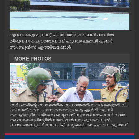
CASE DIARY
CINEMA
എറണാകുളം ഗ്രാന്റ് ഹയാത്തിലെ ഹെലിപാഡിൽ
തിരുവനന്തപുരത്തുനിന്ന് ഹൃദയവുമായി എയർ
OPINION
ആംബുൻസ് എത്തിയപ്പോൾ
MORE PHOTOS
PHOTOS
LIFESTYLE
SPIRITUAL
സർക്കാരിന്റെ സാമ്പത്തിക സഹായത്തിനായ് മുഖ്യമന്ത്രി വി.
ഗോട്
ഡി.സതീശനെ കാണാനെത്തിയ ഐ.എൻ.ടി.യു.സി
തിന
INFO+
തൊഴിലാളിയായിരുന്ന വെള്ളനാട് സ്വദേശി മോഹനൻ നായ
വന്
.സി
രെ സെക്രട്ടേറിയറ്റിൽ സമരങ്ങൾ നടക്കുന്നതിനാൽ
ഓട്
നു
ബാരിക്കേഡുകൾ സ്ഥാപിച്ച് ഗേറ്റുകൾ അടച്ചതിനെ തുടർന്ന്
മറ്റൊരു വഴിയിലൂടെ ഓഫീസിലെത്തിക്കാൻ സഹായിക്കുന്ന
ART
പൊലീസ് ഉദ്യോഗസ്ഥർ. വാർദ്ധക്യ സഹജമായ അസുഖ