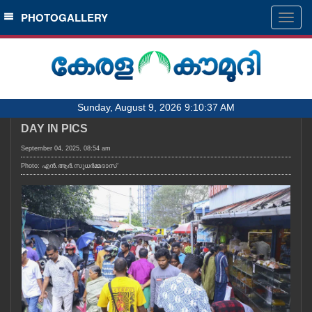
SECTIONS
PHOTOGALLERY
Togg
navig
HOME
LATEST
AUDIO
Sunday, August 9, 2026 9:10:37 AM
NOTIFIED NEWS
DAY IN PICS
POLL
September 04, 2025, 08:54 am
KERALA
Photo: എൻ.ആർ.സുധർമ്മദാസ്
LOCAL
OBITUARY
NEWS 360