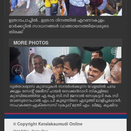
CASE DIARY
ഉത്രാടപാച്ചിൽ...ഉത്രാട ദിനത്തിൽ എറണാകുളം
CINEMA
മാർക്കറ്റിൽ സാധനങ്ങൾ വാങ്ങാനെത്തിയവരുടെ
തിരക്ക്
OPINION
MORE PHOTOS
PHOTOS
LIFESTYLE
മ്പ്
ദുരിതാശ്വാസ ക്യാമ്പുകൾ സന്ദർശിക്കുന്ന വേളയിൽ ചമ്പ
ദുര
SPIRITUAL
്ട
ക്കുളം സെന്റ് മേരീസ് ഹയർ സെക്കൻഡറി സ്കൂളിലെ
ക്ക
ക്യാമ്പിലെത്തിയ എ.ഐ.സി.സി ജനറൽ സെക്രട്ടറി കെ.സി
ക്യ
വേണുഗോപാൽ എം.പി കുരുന്നിനെ എടുത്ത് ലാളിച്ചപ്പോൾ.
മാധ
സഹകരണ-എക്സൈസ് വകുപ്പ് മന്ത്രി എം. ലിജു, കൃഷിവ
വേ
INFO+
കുപ്പ് മന്ത്രി ടി. സിദ്ദിഖ്, റെജി ചെറിയാൻ എം. എൽ. എ എ
മന്ത
ന്നിവർ സമീപം
ചെറ
© Copyright Keralakaumudi Online
ART
Chief Editor - Deepu Ravi