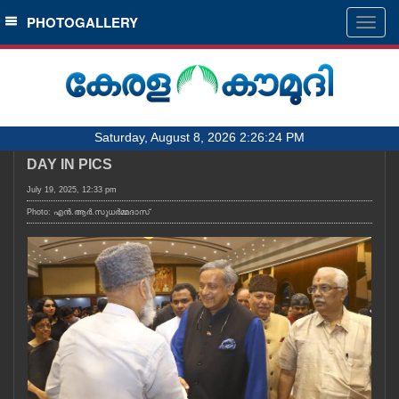
SECTIONS
PHOTOGALLERY
Togg
navig
HOME
LATEST
AUDIO
Saturday, August 8, 2026 2:26:24 PM
NOTIFIED NEWS
DAY IN PICS
POLL
July 19, 2025, 12:33 pm
KERALA
Photo: എൻ.ആർ.സുധർമ്മദാസ്
LOCAL
OBITUARY
NEWS 360