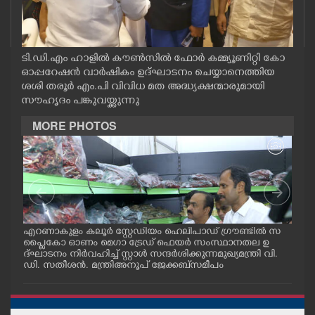
CASE DIARY
CINEMA
ടി.ഡി.എം ഹാളിൽ കൗൺസിൽ ഫോർ കമ്മ്യൂണിറ്റി കോ
ഓപ്പറേഷൻ വാർഷികം ഉദ്ഘാടനം ചെയ്യാനെത്തിയ
ശശി തരൂർ എം.പി വിവിധ മത അദ്ധ്യക്ഷന്മാരുമായി
OPINION
സൗഹൃദം പങ്കുവയ്ക്കുന്നു
MORE PHOTOS
PHOTOS
LIFESTYLE
SPIRITUAL
.
എറണാകുളം കലൂർ സ്റ്റേഡിയം ഹെലിപാഡ് ഗ്രൗണ്ടിൽ സ
കൊല്
പ്ളൈകോ ഓണം മെഗാ ട്രേഡ് ഫെയർ സംസ്ഥാനതല ഉ
ബ് 
് പ
ദ്ഘാടനം നിർവഹിച്ച് സ്റ്റാൾ സന്ദർശിക്കുന്ന മുഖ്യമന്ത്രി വി.
ളുട
INFO+
. ത
ഡി. സതീശൻ. മന്ത്രി അനൂപ് ജേക്കബ് സമീപം
ട്ര
ART