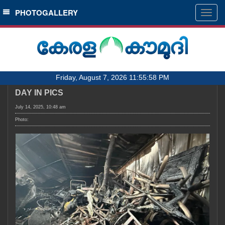
SECTIONS
PHOTOGALLERY
Togg
navig
HOME
LATEST
AUDIO
Friday, August 7, 2026 11:55:58 PM
NOTIFIED NEWS
DAY IN PICS
POLL
July 14, 2025, 10:48 am
KERALA
Photo:
LOCAL
OBITUARY
NEWS 360