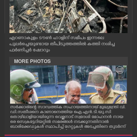
CASE DIARY
CINEMA
എറണാകുളം ടൗൺ ഹാളിന് സമീപം ഇന്നലെ
OPINION
പുലർച്ചെയുണ്ടായ തീപിടുത്തത്തിൽ കത്തി നശിച്ച
ഫർണിച്ചർ ഷോറൂം
PHOTOS
MORE PHOTOS
LIFESTYLE
SPIRITUAL
സർക്കാരിന്റെ സാമ്പത്തിക സഹായത്തിനായ് മുഖ്യമന്ത്രി വി.
ഗോട്
INFO+
ഡി.സതീശനെ കാണാനെത്തിയ ഐ.എൻ.ടി.യു.സി
തിന
തൊഴിലാളിയായിരുന്ന വെള്ളനാട് സ്വദേശി മോഹനൻ നായ
വന്
.സി
രെ സെക്രട്ടേറിയറ്റിൽ സമരങ്ങൾ നടക്കുന്നതിനാൽ
ഓട്
നു
ബാരിക്കേഡുകൾ സ്ഥാപിച്ച് ഗേറ്റുകൾ അടച്ചതിനെ തുടർന്ന്
ART
മറ്റൊരു വഴിയിലൂടെ ഓഫീസിലെത്തിക്കാൻ സഹായിക്കുന്ന
പൊലീസ് ഉദ്യോഗസ്ഥർ. വാർദ്ധക്യ സഹജമായ അസുഖ