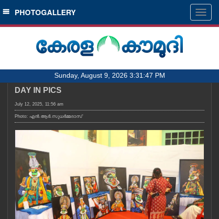
SECTIONS
PHOTOGALLERY
Togg
navig
HOME
LATEST
AUDIO
Sunday, August 9, 2026 3:31:47 PM
NOTIFIED NEWS
DAY IN PICS
POLL
July 12, 2025, 11:56 am
KERALA
Photo: എൻ.ആർ.സുധർമ്മദാസ്
LOCAL
OBITUARY
NEWS 360