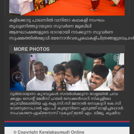
CASE DIARY
കളിക്കോട്ട പാലസിൽ വനിതാ കഥകളി സംഘം
CINEMA
തൃപ്പൂണിത്തുറയുടെ സുവർണ ജൂബിലി
ആഘോഷങ്ങളുടെ ഭാഗമായി നടക്കുന്ന സുവർണ
സുഷമത്തിൽ രമ്യ വി. മേനോൻ വരച്ച കഥകളി ചിത്രങ്ങളുടെ പ്ര
OPINION
MORE PHOTOS
PHOTOS
LIFESTYLE
SPIRITUAL
മ്പ്
ദുരിതാശ്വാസ ക്യാമ്പുകൾ സന്ദർശിക്കുന്ന വേളയിൽ ചമ്പ
ദുര
്ട
ക്കുളം സെന്റ് മേരീസ് ഹയർ സെക്കൻഡറി സ്കൂളിലെ
ക്ക
ക്യാമ്പിലെത്തിയ എ.ഐ.സി.സി ജനറൽ സെക്രട്ടറി കെ.സി
ക്യ
വേണുഗോപാൽ എം.പി കുരുന്നിനെ എടുത്ത് ലാളിച്ചപ്പോൾ.
മാധ
INFO+
സഹകരണ-എക്സൈസ് വകുപ്പ് മന്ത്രി എം. ലിജു, കൃഷിവ
വേ
കുപ്പ് മന്ത്രി ടി. സിദ്ദിഖ്, റെജി ചെറിയാൻ എം. എൽ. എ എ
മന്ത
ന്നിവർ സമീപം
ചെറ
ART
© Copyright Keralakaumudi Online