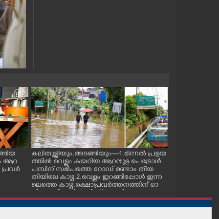
ങ്ങിയ
കലിതുള്ളിയും,അടങ്ങിയും----1.മിന്നൽ പ്രളയ
.കനത്തമഴയെത
ം ആറ
ത്തിൽ വെള്ളം കയറിയ ആറന്മുള പെട്രോൾ
നിറഞ്ഞൊഴുകി 
 പ്രവർ
പമ്പിന് സമീപത്തെ റോ‌ഡ് രണ്ടാം തീയ
നിന്ന് വള്ളത്ത
തിയിലെ കാഴ്ച.2.വെള്ളം ഇറങ്ങിപ്പോൾ ഇന്ന
പോകുന്നവർ.ച
ലെത്തെ കാഴ്ച.രക്ഷാപ്രവർത്തനത്തിന് ഓ
നിന്നുള്ള കാഴ്ച
ച്ചിറ അഴിക്കലിൽ നിന്ന് എത്തിച്ച ബോട്ടും.