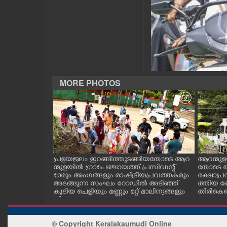
CASE DIARY
CINEMA
OPINION
MORE PHOTOS
PHOTOS
LIFESTYLE
SPIRITUAL
.സി.കനാൽ നിറ
പ്രളയജലം ഇറങ്ങിത്തുടങ്ങിയതോടെ ആറ
ആറന്മുള
ട്ടിൽ നിന്ന് വ
ന്മുളയിൽ ഗ്രാമപഞ്ചായത്ത് പ്രസിഡന്റ്
തോടെ ഐ
തേക്ക്
മാരും അംഗങ്ങളും രാഷ്ട്രീയപ്രവത്തകരും
രക്ഷാപ്ര
കിടങ്ങറയിൽ
അടങ്ങുന്ന സംഘം റോഡിൽ അടിഞ്ഞ്
ത്തിയ ബ
INFO+
കൂടിയ ചെളിയും മണ്ണും മറ്റ് മാലിന്യങ്ങളും
തിരികെക
നീക്കം ചെയ്യുന്നു.
ART
© Copyright Keralakaumudi Online