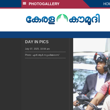
PHOTOGALLERY
HO
SECTIONS
HOME
LATEST
AUDIO
NOTIFIED NEWS
DAY IN PICS
POLL
July 07, 2025, 10:04 am
Photo: എൻ.ആർ.സുധർമ്മദാസ്
KERALA
LOCAL
OBITUARY
NEWS 360