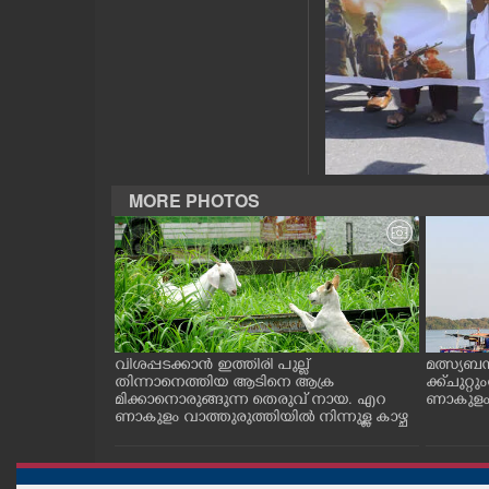
CASE DIARY
CINEMA
OPINION
MORE PHOTOS
PHOTOS
LIFESTYLE
SPIRITUAL
ത്തുടങ്ങിയ
വിശപ്പടക്കാൻ ഇത്തിരി പുല്ല്
മത്സ്യബ
 സമീപം ആറ
തിന്നാനെത്തിയ ആടിനെ ആക്ര
ക്ക് ചുറ്റ
INFO+
 സമീപം പ്രവർ
മിക്കാനൊരുങ്ങുന്ന തെരുവ് നായ. എറ
ണാകുളം ക
കഴുകി
ണാകുളം വാത്തുരുത്തിയിൽ നിന്നുള്ള കാഴ്ച
ART