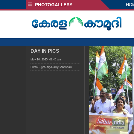
PHOTOGALLERY
HO
SECTIONS
HOME
LATEST
AUDIO
NOTIFIED NEWS
DAY IN PICS
POLL
May 16, 2025, 08:40 am
Photo: എൻ.ആർ.സുധർമ്മദാസ്
KERALA
LOCAL
OBITUARY
NEWS 360