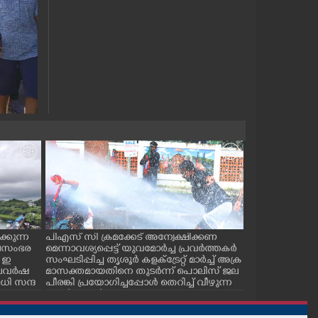
്കുന്ന
പിഎസ് സി ക്രമക്കേട് അന്വേക്ഷിക്കണ
പാലക്കാട് ടൗ
ജലസംഭര
മെന്നാവശ്യപ്പെട്ട് യുവമോർച്ച പ്രവർത്തകർ
സ് കമ്മിറ്റിയ
 ഇ
സംഘടിപ്പിച്ച തൃശൂർ കളക്ട്രേറ്റ് മാർച്ച് അക്ര
കുഴിമൂടൽ സമര
 കാലവർഷ
മാസക്തമായതിനെ തുടർന്ന് പൊലിസ് ജല
സെക്രട്ടറി സി.
ി സന്ദ
പീരങ്കി പ്രയോഗിച്ചപ്പോൾ തെറിച്ച് വീഴുന്ന
പ്രവർത്തകർ