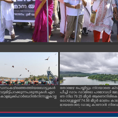
ന്ധനം കഴിഞ്ഞെത്തിയ ബോട്ടുകൾ
തോരമഴ പെയ്തീട്ടും നിറയാതെ കിടക
ും വട്ടമിട്ട് പറക്കുന്ന പരുന്തുകൾ. എറ
പീച്ചി ഡാം ഡാമിലെ പരമാവധി 
ാളമുക്ക് ഹാർബറിൽ നിന്നുള്ള കാഴ്ച
ണ നില 79.25 മീറ്റർ ആണെനിരികെ
പ്പോഴുഉള്ളത് 74.56 മീറ്റർ മാത്രം
മായതോടെ ഡാമു കാണാൻ നിരവധ
ർശകർ ഇവിടെ എത്തുന്നുണ്ട്