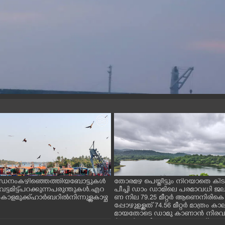
ന്ധനം കഴിഞ്ഞെത്തിയ ബോട്ടുകൾ
തോരമഴ പെയ്തീട്ടും നിറയാതെ കിടക
ും വട്ടമിട്ട് പറക്കുന്ന പരുന്തുകൾ. എറ
പീച്ചി ഡാം ഡാമിലെ പരമാവധി 
ാളമുക്ക് ഹാർബറിൽ നിന്നുള്ള കാഴ്ച
ണ നില 79.25 മീറ്റർ ആണെനിരികെ
പ്പോഴുഉള്ളത് 74.56 മീറ്റർ മാത്രം
മായതോടെ ഡാമു കാണാൻ നിരവധ
ർശകർ ഇവിടെ എത്തുന്നുണ്ട്