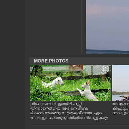
CASE DIARY
CINEMA
OPINION
PHOTOS
MORE PHOTOS
LIFESTYLE
SPIRITUAL
ത്തുടങ്ങിയ
വിശപ്പടക്കാൻ ഇത്തിരി പുല്ല്
മത്സ്യബ
INFO+
 സമീപം ആറ
തിന്നാനെത്തിയ ആടിനെ ആക്ര
ക്ക് ചുറ്റ
 സമീപം പ്രവർ
മിക്കാനൊരുങ്ങുന്ന തെരുവ് നായ. എറ
ണാകുളം ക
കഴുകി
ണാകുളം വാത്തുരുത്തിയിൽ നിന്നുള്ള കാഴ്ച
ART