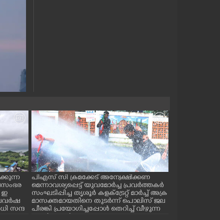
്കുന്ന
പിഎസ് സി ക്രമക്കേട് അന്വേക്ഷിക്കണ
പാലക്കാട് ടൗ
ജലസംഭര
മെന്നാവശ്യപ്പെട്ട് യുവമോർച്ച പ്രവർത്തകർ
സ് കമ്മിറ്റിയ
 ഇ
സംഘടിപ്പിച്ച തൃശൂർ കളക്ട്രേറ്റ് മാർച്ച് അക്ര
കുഴിമൂടൽ സമര
 കാലവർഷ
മാസക്തമായതിനെ തുടർന്ന് പൊലിസ് ജല
സെക്രട്ടറി സി.
ി സന്ദ
പീരങ്കി പ്രയോഗിച്ചപ്പോൾ തെറിച്ച് വീഴുന്ന
പ്രവർത്തകർ