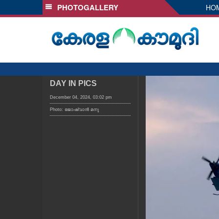
PHOTOGALLERY
HO
SECTIONS
HOME
LATEST
AUDIO
NOTIFIED NEWS
DAY IN PICS
POLL
December 04, 2024, 03:02 pm
Photo: ജോഷ്‌വാൻ മനു
KERALA
LOCAL
OBITUARY
NEWS 360