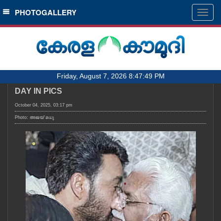
SECTIONS
PHOTOGALLERY
Togg
navig
HOME
LATEST
AUDIO
Friday, August 7, 2026 8:47:49 PM
NOTIFIED NEWS
DAY IN PICS
POLL
October 04, 2025, 03:17 pm
KERALA
Photo: അജയ് മധു
LOCAL
OBITUARY
NEWS 360