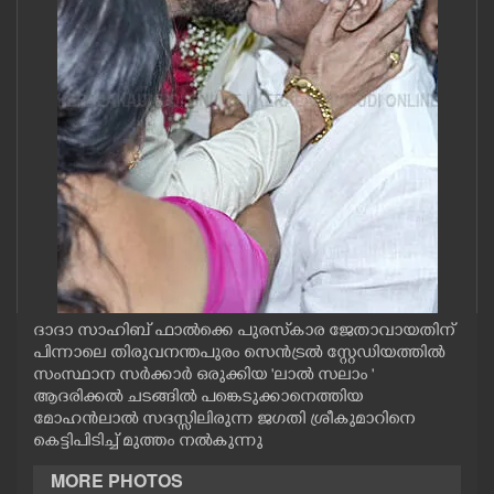
CASE DIARY
CINEMA
OPINION
PHOTOS
LIFESTYLE
ദാദാ സാഹിബ്‌ ഫാൽക്കെ പുരസ്‌കാര ജേതാവായതിന്
SPIRITUAL
പിന്നാലെ തിരുവനന്തപുരം സെൻട്രൽ സ്റ്റേഡിയത്തിൽ
സംസ്ഥാന സർക്കാർ ഒരുക്കിയ 'ലാൽ സലാം '
ആദരിക്കൽ ചടങ്ങിൽ പങ്കെടുക്കാനെത്തിയ
INFO+
മോഹൻലാൽ സദസ്സിലിരുന്ന ജഗതി ശ്രീകുമാറിനെ
കെട്ടിപിടിച്ച് മുത്തം നൽകുന്നു
ART
MORE PHOTOS