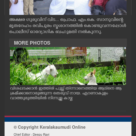
CASE DIARY
അക്ഷര ഗുരുവിന് വിട... പ്രൊഫ. എം.കെ. സാനുവിന്റെ
CINEMA
മൃതദേഹം രവിപുരം സ്മശാനത്തിൽ കൊണ്ടുവന്നപ്പോൾ
പൊലീസ് ഓദ്യോഗിക ബഹുമതി നൽകുന്നു.
OPINION
MORE PHOTOS
PHOTOS
LIFESTYLE
വിശപ്പടക്കാൻ ഇത്തിരി പുല്ല് തിന്നാനെത്തിയ ആടിനെ ആ
മത്സ
SPIRITUAL
പം
ക്രമിക്കാനൊരുങ്ങുന്ന തെരുവ് നായ. എറണാകുളം
റക്
ു.
വാത്തുരുത്തിയിൽ നിന്നുള്ള കാഴ്ച
റിൽ 
INFO+
© Copyright Keralakaumudi Online
ART
Chief Editor - Deepu Ravi