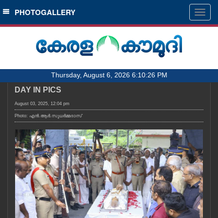
SECTIONS
PHOTOGALLERY
Togg
navig
HOME
LATEST
AUDIO
Thursday, August 6, 2026 6:10:26 PM
NOTIFIED NEWS
DAY IN PICS
POLL
August 03, 2025, 12:04 pm
KERALA
Photo: എൻ.ആർ.സുധർമ്മദാസ്
LOCAL
OBITUARY
NEWS 360