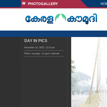
PHOTOGALLERY
HO
SECTIONS
HOME
LATEST
AUDIO
NOTIFIED NEWS
DAY IN PICS
POLL
November 14, 2025, 12:14 pm
Photo: ഫോട്ടോ: പി.എസ്. മനോജ്
KERALA
LOCAL
OBITUARY
NEWS 360