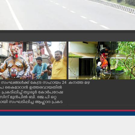
 സംഘങ്ങൾക്ക് കേന്ദ്ര സഹായം 24
കനത്ത മഴ
രൂപ കൈമാറാൻ ഉത്തരവായതിൽ
 പ്രകടിപ്പിച്ച് തൃശൂർ കോർപറേഷ
ന് മുൻപിൽ ബി. ജെ.പി ഒറ്റ
ായി സംഘടിപ്പിച്ച ആഹ്ലാദ പ്രകട