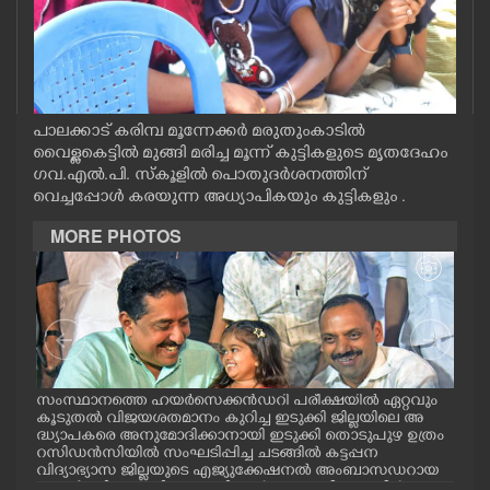
CASE DIARY
CINEMA
പാലക്കാട് കരിമ്പ മൂന്നേക്കർ മരുതുംകാടിൽ
OPINION
വൈള്ളകെട്ടിൽ മുങ്ങി മരിച്ച മൂന്ന് കുട്ടികളുടെ മൃതദേഹം
ഗവ.എൽ.പി. സ്കൂളിൽ പൊതുദർശനത്തിന്
വെച്ചപ്പോൾ കരയുന്ന അധ്യാപികയും കുട്ടികളും .
PHOTOS
MORE PHOTOS
LIFESTYLE
SPIRITUAL
INFO+
സംസ്ഥാനത്തെ ഹയർസെക്കൻഡറി പരീക്ഷയിൽ ഏറ്റവും
എറണ
കൂടുതൽ വിജയശതമാനം കുറിച്ച ഇടുക്കി ജില്ലയിലെ അ
പ്ള
ദ്ധ്യാപകരെ അനുമോദിക്കാനായി ഇടുക്കി തൊടുപുഴ ഉത്രം
ദ്ഘാ
റസിഡൻസിയിൽ സംഘടിപ്പിച്ച ചടങ്ങിൽ കട്ടപ്പന
ഡി.
ART
വിദ്യാഭ്യാസ ജില്ലയുടെ എജ്യുക്കേഷനൽ അംബാസഡറായ
എസ്തർ മരിയ ടോമിയെ മന്ത്രി എൻ.ഷംസുദ്ദീനും ഡീൻ