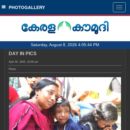
SECTIONS
PHOTOGALLERY
Togg
navig
HOME
LATEST
AUDIO
Saturday, August 8, 2026 4:05:44 PM
NOTIFIED NEWS
DAY IN PICS
POLL
April 30, 2025, 10:00 am
KERALA
Photo:
LOCAL
OBITUARY
NEWS 360