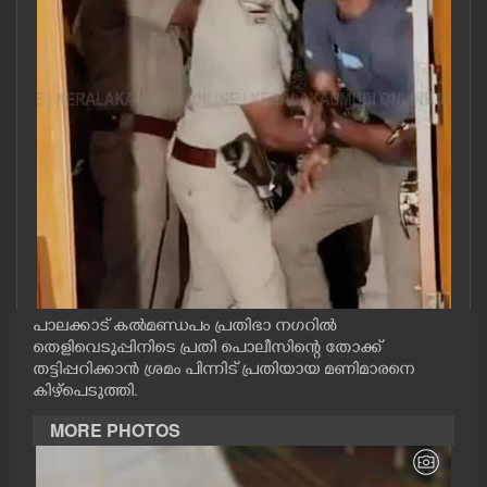
CASE DIARY
CINEMA
OPINION
PHOTOS
LIFESTYLE
പാലക്കാട് കൽമണ്ഡപം പ്രതിഭാ നഗറിൽ
SPIRITUAL
തെളിവെടുപ്പിനിടെ പ്രതി പൊലീസിന്റെ തോക്ക്
തട്ടിപ്പറിക്കാൻ ശ്രമം പിന്നിട് പ്രതിയായ മണിമാരനെ
കിഴ്പെടുത്തി.
INFO+
MORE PHOTOS
ART