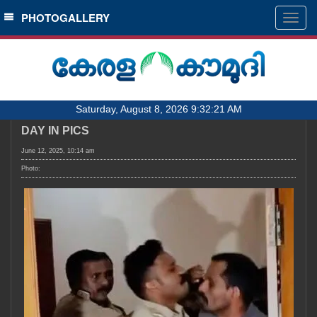
SECTIONS
PHOTOGALLERY
Togg
navig
HOME
LATEST
AUDIO
Saturday, August 8, 2026 9:32:21 AM
NOTIFIED NEWS
DAY IN PICS
POLL
June 12, 2025, 10:14 am
KERALA
Photo:
LOCAL
OBITUARY
NEWS 360