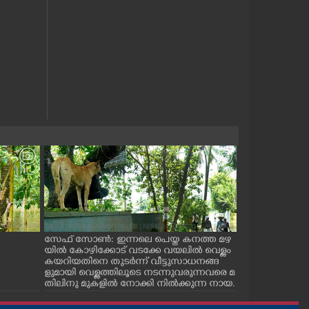
സേഫ് സോൺ: ഇന്നലെ പെയ്ത കനത്ത മഴ
മഴവെള്ള കെടു
യിൽ കോഴിക്കോട് വടക്കേ വയലിൽ വെള്ളം
വ. പൊളിടെക്നി
കയറിയതിനെ തുടർന്ന് വീട്ടുസാധനങ്ങ
ക്യാമ്പിൽ കഴിയ
ളുമായി വെള്ളത്തിലൂടെ നടന്നുവരുന്നവരെ മ
സ്‌കൂളിലെ ഏഴാം
തിലിനു മുകളിൽ നോക്കി നിൽക്കുന്ന നായ.
സ്സും അനുജത്
നത്തോടൊപ്പം ക്
കുട്ടുകാരെയും പ