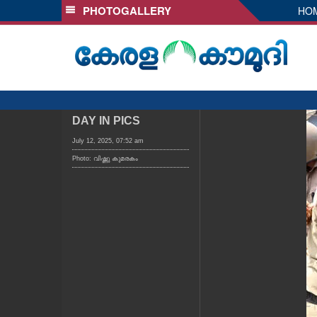
PHOTOGALLERY
HO
SECTIONS
HOME
LATEST
AUDIO
NOTIFIED NEWS
DAY IN PICS
POLL
July 12, 2025, 07:52 am
Photo: വിഷ്ണു കുമരകം
KERALA
LOCAL
OBITUARY
NEWS 360