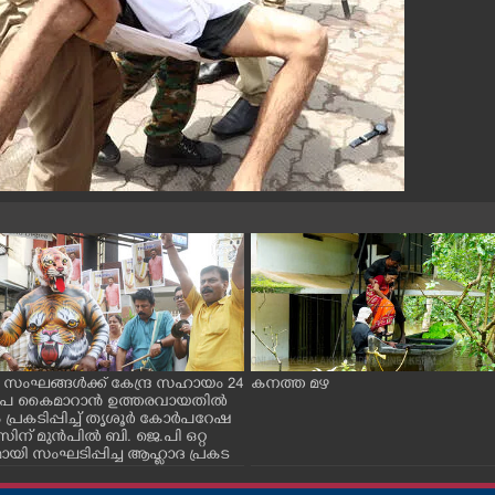
 സംഘങ്ങൾക്ക് കേന്ദ്ര സഹായം 24
കനത്ത മഴ
രൂപ കൈമാറാൻ ഉത്തരവായതിൽ
 പ്രകടിപ്പിച്ച് തൃശൂർ കോർപറേഷ
ന് മുൻപിൽ ബി. ജെ.പി ഒറ്റ
ായി സംഘടിപ്പിച്ച ആഹ്ലാദ പ്രകട