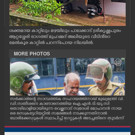
CASE DIARY
CINEMA
ശക്തമായ കാറ്റിലും മഴയിലും പാലക്കാട് ശ്രീകൃഷ്ണപുരം
ആറ്റശ്ശേരി ഭാഗത്ത് മുഹമ്മദ് അലിയുടെ വീടിൻ്റെ
OPINION
മേൽകൂര കാറ്റിൽ പറന്ന്പോയ നിലയിൽ.
MORE PHOTOS
PHOTOS
LIFESTYLE
SPIRITUAL
സർക്കാരിന്റെ സാമ്പത്തിക സഹായത്തിനായ് മുഖ്യമന്ത്രി വി.
ഗോട്
ഡി.സതീശനെ കാണാനെത്തിയ ഐ.എൻ.ടി.യു.സി
തിന
തൊഴിലാളിയായിരുന്ന വെള്ളനാട് സ്വദേശി മോഹനൻ നായ
വന്
INFO+
.സി
രെ സെക്രട്ടേറിയറ്റിൽ സമരങ്ങൾ നടക്കുന്നതിനാൽ
ഓട്
നു
ബാരിക്കേഡുകൾ സ്ഥാപിച്ച് ഗേറ്റുകൾ അടച്ചതിനെ തുടർന്ന്
മറ്റൊരു വഴിയിലൂടെ ഓഫീസിലെത്തിക്കാൻ സഹായിക്കുന്ന
ART
പൊലീസ് ഉദ്യോഗസ്ഥർ. വാർദ്ധക്യ സഹജമായ അസുഖ
ത്തെ തുടർന്ന് കാഴ്ച്ചശക്തി കുറഞ്ഞതിനാലാണ് ഇദ്ദേഹ