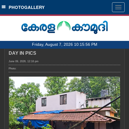
SECTIONS
PHOTOGALLERY
Togg
navig
HOME
LATEST
AUDIO
Friday, August 7, 2026 10:15:56 PM
NOTIFIED NEWS
DAY IN PICS
POLL
June 09, 2026, 12:16 pm
KERALA
Photo:
LOCAL
OBITUARY
NEWS 360