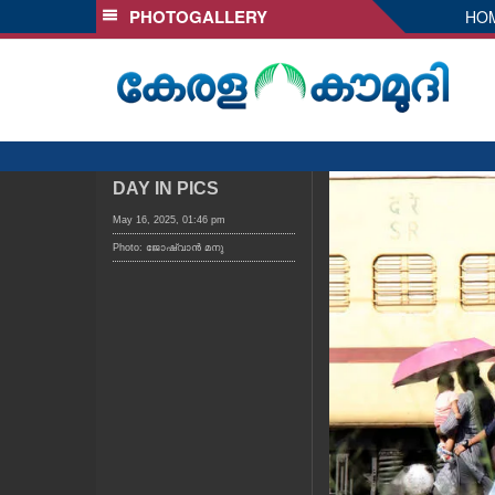
PHOTOGALLERY
HO
SECTIONS
HOME
LATEST
AUDIO
NOTIFIED NEWS
DAY IN PICS
POLL
May 16, 2025, 01:46 pm
Photo: ജോഷ്‌വാൻ മനു
KERALA
LOCAL
OBITUARY
NEWS 360