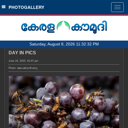
SECTIONS
PHOTOGALLERY
Togg
navig
HOME
LATEST
AUDIO
Saturday, August 8, 2026 11:32:32 PM
NOTIFIED NEWS
DAY IN PICS
POLL
June 19, 2025, 02:47 pm
KERALA
Photo: ജോഷ്‌വാൻ മനു
LOCAL
OBITUARY
NEWS 360