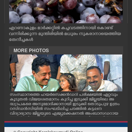
CASE DIARY
CINEMA
എറണാകുളം മാർക്കറ്റിൽ കച്ചവടത്തിനായി കൊണ്ട്
വന്നിരിക്കുന്ന മുന്തിരിയിൽ മധുരം നുകരാനായെത്തിയ
OPINION
തേനീച്ചകൾ
MORE PHOTOS
PHOTOS
LIFESTYLE
SPIRITUAL
സംസ്ഥാനത്തെ ഹയർസെക്കൻഡറി പരീക്ഷയിൽ ഏറ്റവും
എറണ
കൂടുതൽ വിജയശതമാനം കുറിച്ച ഇടുക്കി ജില്ലയിലെ അ
പ്ള
ദ്ധ്യാപകരെ അനുമോദിക്കാനായി ഇടുക്കി തൊടുപുഴ ഉത്രം
ദ്ഘാ
INFO+
റസിഡൻസിയിൽ സംഘടിപ്പിച്ച ചടങ്ങിൽ കട്ടപ്പന
ഡി.
വിദ്യാഭ്യാസ ജില്ലയുടെ എജ്യുക്കേഷനൽ അംബാസഡറായ
എസ്തർ മരിയ ടോമിയെ മന്ത്രി എൻ.ഷംസുദ്ദീനും ഡീൻ
കുര്യാക്കോസ് എം.പിയും അഭിനന്ദിച്ചപ്പോൾ. ശാരീരിക പ
ART
രിമിതികളെ അതിജീവിച്ച് പ്ലസ്ടു പരീക്ഷയിൽ എല്ലാ വിഷയ