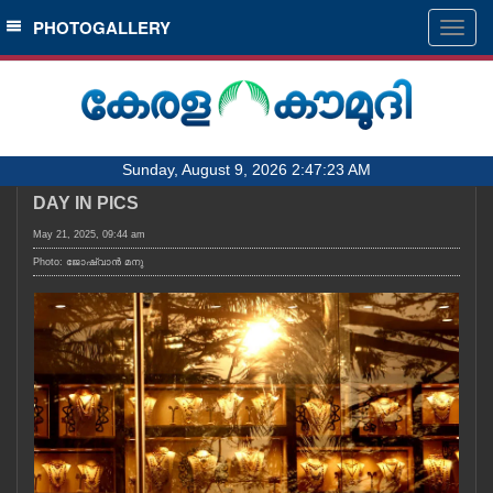
SECTIONS
PHOTOGALLERY
Togg
navig
HOME
LATEST
AUDIO
Sunday, August 9, 2026 2:47:23 AM
NOTIFIED NEWS
DAY IN PICS
POLL
May 21, 2025, 09:44 am
KERALA
Photo: ജോഷ്‌വാൻ മനു
LOCAL
OBITUARY
NEWS 360