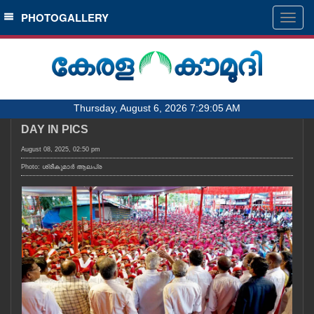
SECTIONS
PHOTOGALLERY
Togg
navig
HOME
LATEST
AUDIO
Thursday, August 6, 2026 7:29:05 AM
NOTIFIED NEWS
DAY IN PICS
POLL
August 08, 2025, 02:50 pm
KERALA
Photo: ശ്രീകുമാർ ആലപ്ര
LOCAL
OBITUARY
NEWS 360