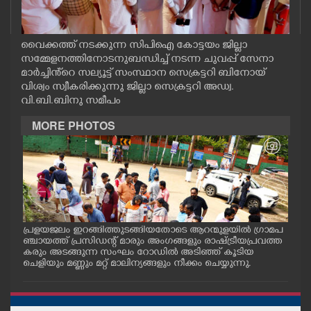
CASE DIARY
വൈക്കത്ത് നടക്കുന്ന സിപിഐ കോട്ടയം ജില്ലാ
CINEMA
സമ്മേളനത്തിനോടനുബന്ധിച്ച് നടന്ന ചുവപ്പ് സേനാ
മാർച്ചിൻ്റെ സല്യൂട്ട് സംസ്ഥാന സെക്രട്ടറി ബിനോയ്
വിശ്വം സ്വീകരിക്കുന്നു ജില്ലാ സെക്രട്ടറി അഡ്വ.
OPINION
വി.ബി.ബിനു സമീപം
MORE PHOTOS
PHOTOS
LIFESTYLE
SPIRITUAL
പ്രളയജലം ഇറങ്ങിത്തുടങ്ങിയതോടെ ആറന്മുളയിൽ ഗ്രാമപ
ആറന
ാന
ഞ്ചായത്ത് പ്രസിഡന്റ് മാരും അംഗങ്ങളും രാഷ്ട്രീയപ്രവത്ത
ജംഗ
്ള
കരും അടങ്ങുന്ന സംഘം റോഡിൽ അടിഞ്ഞ് കൂടിയ
ത്ത
INFO+
ചെളിയും മണ്ണും മറ്റ് മാലിന്യങ്ങളും നീക്കം ചെയ്യുന്നു.
തിര
ART