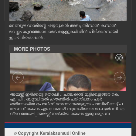
CASE DIARY
CINEMA
മലമ്പുഴ ഡാമിന്റെ ഷട്ടറുകൾ അടച്ചതിനാൽ കനാൽ
വെള്ളം കുറഞ്ഞതോടെ ആളുകൾ മീൻ പിടിക്കാനായി
ഇറങ്ങിയപ്പോൾ .
OPINION
MORE PHOTOS
PHOTOS
LIFESTYLE
SPIRITUAL
ഗ
അമ്മയ്ക്ക് ഇരിക്കട്ടെ തൊപ്പി ...പാലക്കാട് മുട്ടിക്കുളങ്ങര കെ.
പാലക
എ. പി . ബറ്റാലിയൻ ഗ്രൗണ്ടിൽ പരിശീലനം പൂർ
ഗ്ര
ക്
ത്തിയാക്കിയ പൊലീസ് സേനാംഗങ്ങളുടെ പാസിങ് ഔട്ട് പ
സേന
രേഡിന് ശേഷം എലവഞ്ചേരി സ്വദേശിയായ രാഹുൽ സി. ത
രിശ
INFO+
ളം
ൻ്റെ തൊപ്പി അമ്മയ്ക്ക് നൽകിയ ശേഷം ഇരുവരും സ
അമ്
ക
ന്തോഷം പങ്ക്ഇടുന്നു.
ART
© Copyright Keralakaumudi Online