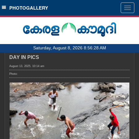
SECTIONS
PHOTOGALLERY
Togg
navig
HOME
LATEST
AUDIO
Saturday, August 8, 2026 8:56:28 AM
NOTIFIED NEWS
DAY IN PICS
POLL
August 13, 2025, 10:14 am
KERALA
Photo:
LOCAL
OBITUARY
NEWS 360