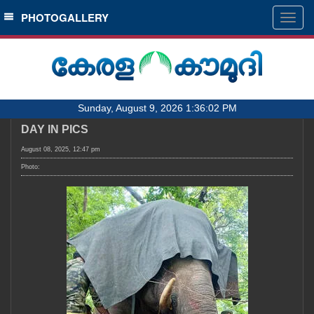
SECTIONS
PHOTOGALLERY
Togg
navig
HOME
LATEST
AUDIO
Sunday, August 9, 2026 1:36:02 PM
NOTIFIED NEWS
DAY IN PICS
POLL
August 08, 2025, 12:47 pm
KERALA
Photo:
LOCAL
OBITUARY
NEWS 360