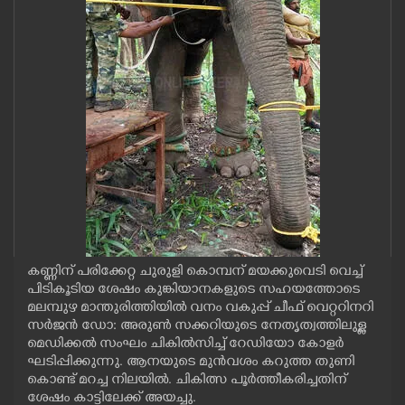
CASE DIARY
CINEMA
OPINION
PHOTOS
LIFESTYLE
കണ്ണിന് പരിക്കേറ്റ ചുരുളി കൊമ്പന് മയക്കുവെടി വെച്ച്
SPIRITUAL
പിടികൂടിയ ശേഷം കുങ്കിയാനകളുടെ സഹയത്തോടെ
മലമ്പുഴ മാന്തുരിത്തിയിൽ വനം വകുപ്പ് ചീഫ് വെറ്ററിനറി
സർജൻ ഡോ: അരുൺ സക്കറിയുടെ നേതൃത്വത്തിലുള്ള
INFO+
മെഡിക്കൽ സംഘം ചികിൽസിച്ച് റേഡിയോ കോളർ
ഘടിപ്പിക്കുന്നു. ആനയുടെ മുൻവശം കറുത്ത തുണി
കൊണ്ട് മറച്ച നിലയിൽ. ചികിത്സ പൂർത്തീകരിച്ചതിന്
ART
ശേഷം കാട്ടിലേക്ക് അയച്ചു.