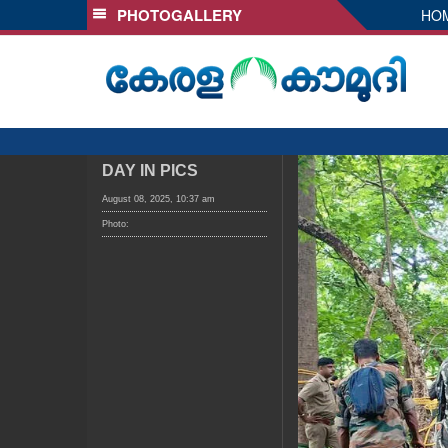
PHOTOGALLERY
HO
SECTIONS
HOME
LATEST
AUDIO
NOTIFIED NEWS
DAY IN PICS
POLL
August 08, 2025, 10:37 am
Photo:
KERALA
LOCAL
OBITUARY
NEWS 360