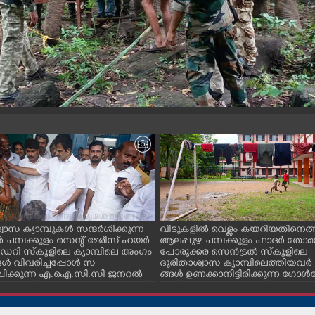
വാസ ക്യാമ്പുകൾ സന്ദർശിക്കുന്ന
വീടുകളിൽ വെള്ളം കയറിയതിനെത്ത
ചമ്പക്കുളം സെന്റ് മേരീസ് ഹയർ
ആലപ്പുഴ ചമ്പക്കുളം ഫാദർ തോമ
റി സ്കൂളിലെ ക്യാമ്പിലെ അംഗം
പോരൂക്കര സെൻട്രൽ സ്കൂളിലെ
ൾ വിവരിച്ചപ്പോൾ സ
ദുരിതാശ്വാസ ക്യാമ്പിലെത്തിയവർ 
്പിക്കുന്ന എ.ഐ.സി.സി ജനറൽ
ങ്ങൾ ഉണക്കാനിട്ടിരിക്കുന്ന ഗോൾപോ
്ടറി കെ.സി വേണുഗോപാൽ എം.പി.
മുന്നിൽ ഫുട്ബോൾ കളികളിൽ ഏ
എക്സൈസ് വകുപ്പ് മന്ത്രി എം.
പ്പെട്ടിരിക്കുന്ന കുട്ടികൾ
ിവകുപ്പ് മന്ത്രി ടി. സിദ്ദിഖ്, റെജി